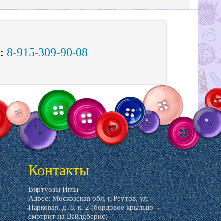
м:
8-915-309-90-08
Контакты
Виртуозы Иглы
Адрес: Московская обл, г. Реутов, ул.
Парковая, д. 8, к. 2 (бордовое крыльцо
смотрит на Вайлдберис)