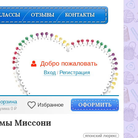
КЛАССЫ
ОТЗЫВЫ
КОНТАКТЫ
Добро пожаловать
Вход
Регистрация
/
Корзина
ОФОРМИТЬ
Избранное
умма 0
Р
рмы Миссони
японский люрекс