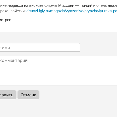
ние люрекса на вискозе фирмы Миссони — тонкий и очень нежн
рекс, пайетки
virtuozi-igly.ru/magazin/vyazaniye/pryazha/lyureks-p
мотров