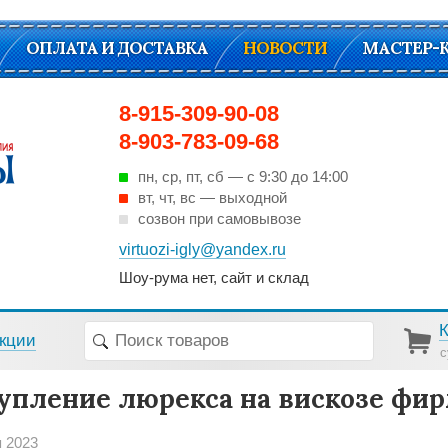
ОПЛАТА И ДОСТАВКА
НОВОСТИ
МАСТЕР-
8-915-309-90-08
8-903-783-09-68
пн, ср, пт, cб — с 9:30 до 14:00
вт, чт, вс — выходной
созвон при самовывозе
virtuozi-igly@yandex.ru
Шоу-рума нет, сайт и склад
кции
с
упление люрекса на вискозе фи
я 2023