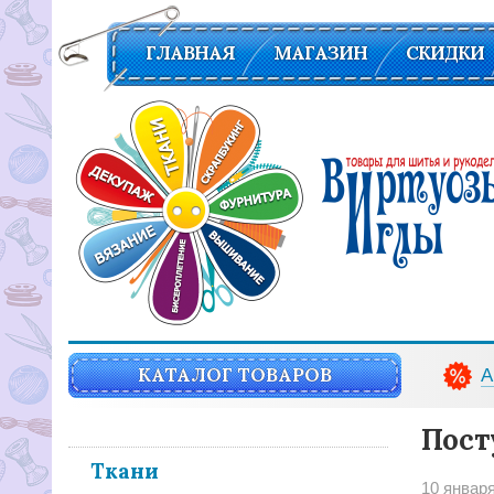
ГЛАВНАЯ
МАГАЗИН
СКИДКИ
Вирутозы иглы. Товары для шитья и рукоделья
КАТАЛОГ ТОВАРОВ
А
Пост
Ткани
10 январ