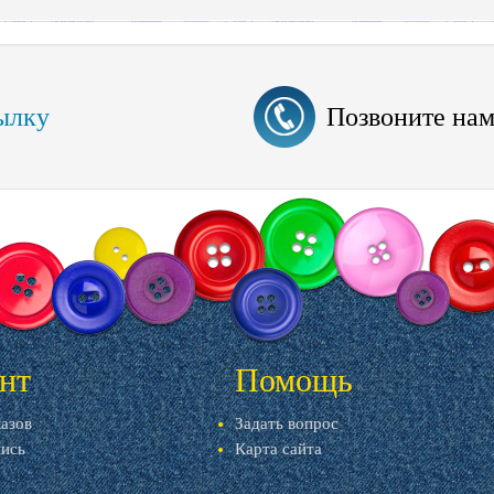
ылку
Позвоните на
нт
Помощь
казов
Задать вопрос
пись
Карта сайта