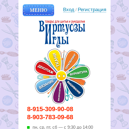
МЕНЮ
Вход
Регистрация
/
Вирутозы иглы. Товары для
8-915-309-90-08
шитья и рукоделья
8-903-783-09-68
пн, ср, пт, cб — с 9:30 до 14:00