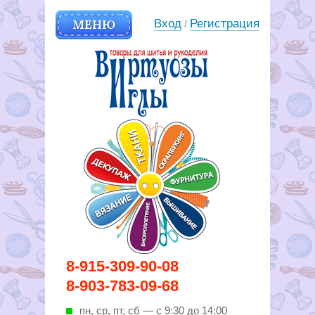
МЕНЮ
Вход
Регистрация
/
Вирутозы иглы. Товары для
8-915-309-90-08
шитья и рукоделья
8-903-783-09-68
пн, ср, пт, cб — с 9:30 до 14:00