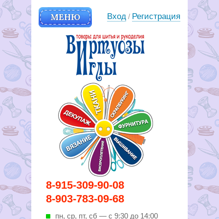
МЕНЮ
Вход
Регистрация
/
Вирутозы иглы. Товары для
8-915-309-90-08
шитья и рукоделья
8-903-783-09-68
пн, ср, пт, cб — с 9:30 до 14:00