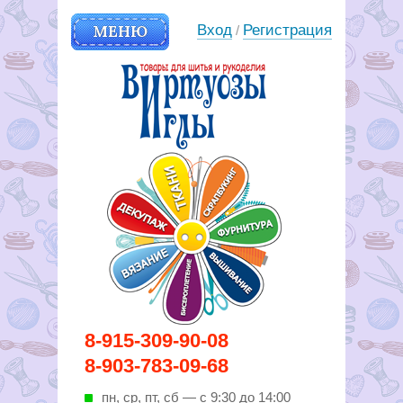
МЕНЮ
Вход
Регистрация
/
Вирутозы иглы. Товары для
8-915-309-90-08
шитья и рукоделья
8-903-783-09-68
пн, ср, пт, cб — с 9:30 до 14:00