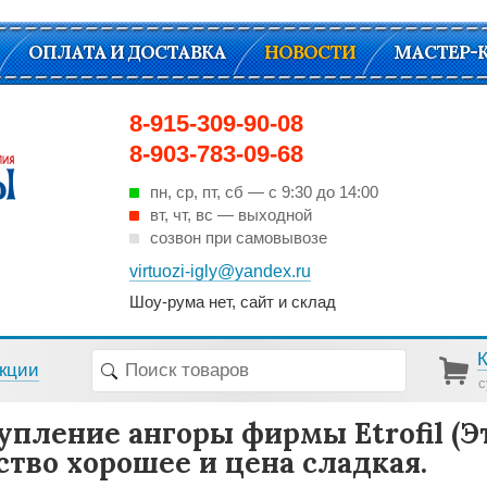
ОПЛАТА И ДОСТАВКА
НОВОСТИ
МАСТЕР-
8-915-309-90-08
8-903-783-09-68
пн, ср, пт, cб — с 9:30 до 14:00
вт, чт, вс — выходной
созвон при самовывозе
virtuozi-igly@yandex.ru
Шоу-рума нет, сайт и склад
кции
с
упление ангоры фирмы Etrofil (Э
ство хорошее и цена сладкая.