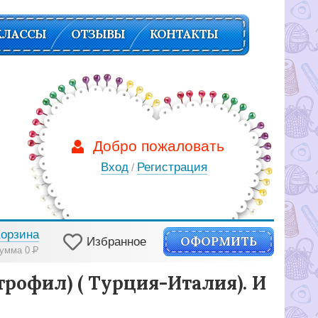
КЛАССЫ
ОТЗЫВЫ
КОНТАКТЫ
Добро пожаловать
Вход
Регистрация
/
Корзина
ОФОРМИТЬ
Избранное
умма 0
Р
трофил) ( Турция-Италия). И