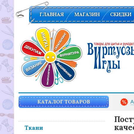
ГЛАВНАЯ
МАГАЗИН
СКИДКИ
Вирутозы иглы. Товары для шитья и рукоделья
КАТАЛОГ ТОВАРОВ
А
Пост
каче
Ткани