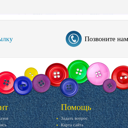
ылку
Позвоните на
нт
Помощь
казов
Задать вопрос
пись
Карта сайта