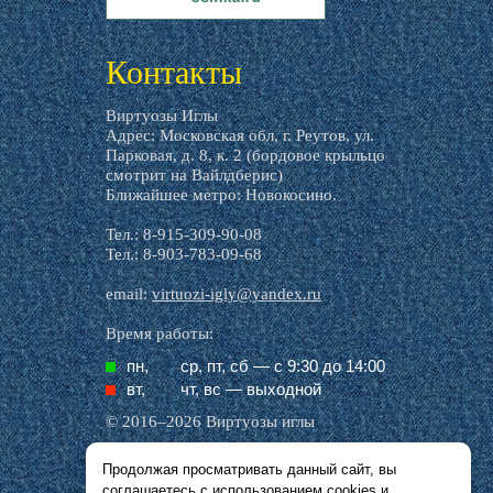
livemaster.ru
Контакты
Виртуозы Иглы
Адрес: Московская обл, г. Реутов, ул.
Парковая, д. 8, к. 2 (бордовое крыльцо
смотрит на Вайлдберис)
Ближайшее метро: Новокосино.
Тел.: 8-915-309-90-08
Тел.: 8-903-783-09-68
email:
virtuozi-igly@yandex.ru
Время работы:
пн,
ср, пт, cб — с 9:30 до 14:00
вт,
чт, вс — выходной
© 2016–2026 Виртуозы иглы
Продолжая просматривать данный сайт, вы
Все названия производителей, символика и
соглашаетесь с использованием
cookies
и
описания, присутствующие в наших картинках