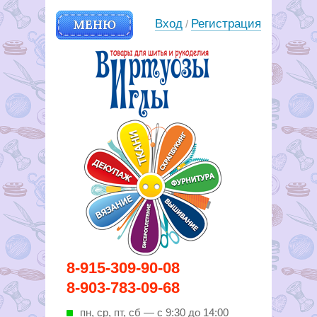
МЕНЮ
Вход
Регистрация
/
Вирутозы иглы. Товары для
8-915-309-90-08
шитья и рукоделья
8-903-783-09-68
пн, ср, пт, cб — с 9:30 до 14:00