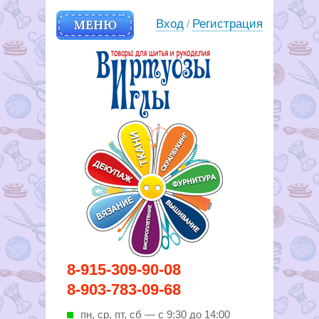
МЕНЮ
Вход
Регистрация
/
Вирутозы иглы. Товары для
8-915-309-90-08
шитья и рукоделья
8-903-783-09-68
пн, ср, пт, cб — с 9:30 до 14:00