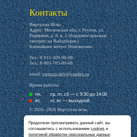
livemaster.ru
Контакты
Виртуозы Иглы
Адрес: Московская обл, г. Реутов, ул.
Парковая, д. 8, к. 2 (бордовое крыльцо
смотрит на Вайлдберис)
Ближайшее метро: Новокосино.
Тел.: 8-915-309-90-08
Тел.: 8-903-783-09-68
email:
virtuozi-igly@yandex.ru
Время работы:
пн,
ср, пт, cб — с 9:30 до 14:00
вт,
чт, вс — выходной
© 2016–2026 Виртуозы иглы
Продолжая просматривать данный сайт, вы
Все названия производителей, символика и
соглашаетесь с использованием
cookies
и
описания, присутствующие в наших картинках
и тексте, используются исключительно в целях
политикой обработки персональных данных
.