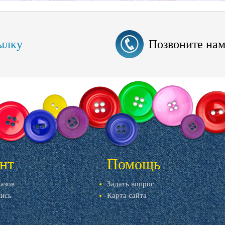
ылку
Позвоните на
нт
Помощь
казов
Задать вопрос
пись
Карта сайта