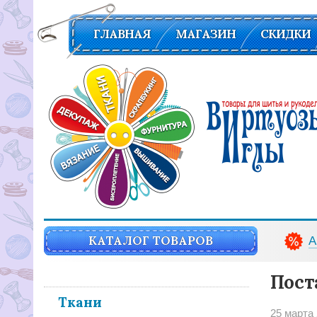
ГЛАВНАЯ
МАГАЗИН
СКИДКИ
Вирутозы иглы. Товары для шитья и рукоделья
КАТАЛОГ ТОВАРОВ
А
Пост
Ткани
25 марта