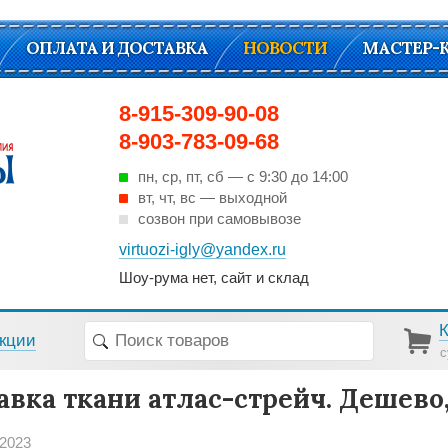
ОПЛАТА И ДОСТАВКА
НОВОСТИ
МАСТЕР-
8-915-309-90-08
8-903-783-09-68
пн, ср, пт, cб — с 9:30 до 14:00
вт, чт, вс — выходной
созвон при самовывозе
virtuozi-igly@yandex.ru
Шоу-рума нет, сайт и склад
кции
с
авка ткани атлас-стрейч. Дешево,
 2023