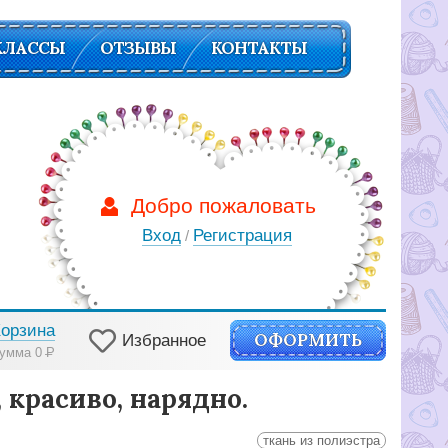
КЛАССЫ
ОТЗЫВЫ
КОНТАКТЫ
Добро пожаловать
Вход
Регистрация
/
Корзина
ОФОРМИТЬ
Избранное
умма 0
Р
 красиво, нарядно.
ткань из полиэстра