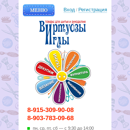
МЕНЮ
Вход
Регистрация
/
Вирутозы иглы. Товары для
8-915-309-90-08
шитья и рукоделья
8-903-783-09-68
пн, ср, пт, cб — с 9:30 до 14:00