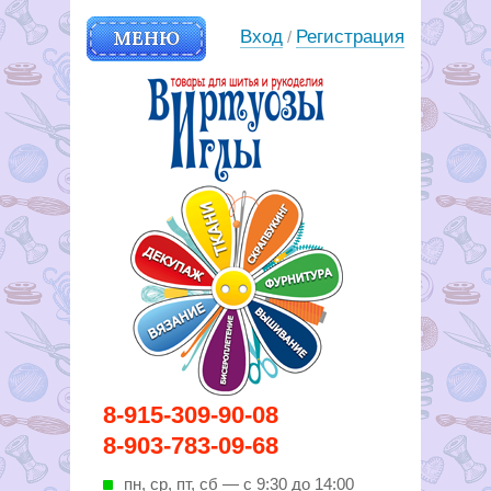
МЕНЮ
Вход
Регистрация
/
Вирутозы иглы. Товары для
8-915-309-90-08
шитья и рукоделья
8-903-783-09-68
пн, ср, пт, cб — с 9:30 до 14:00