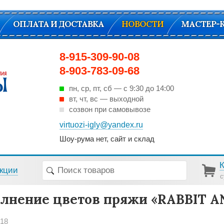
ОПЛАТА И ДОСТАВКА
НОВОСТИ
МАСТЕР-
8-915-309-90-08
8-903-783-09-68
пн, ср, пт, cб — с 9:30 до 14:00
вт, чт, вс — выходной
созвон при самовывозе
virtuozi-igly@yandex.ru
Шоу-рума нет, сайт и склад
кции
с
лнение цветов пряжи «RABBIT 
018