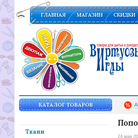
ГЛАВНАЯ
МАГАЗИН
СКИДКИ
Вирутозы иглы. Товары для шитья и рукоделья
КАТАЛОГ ТОВАРОВ
А
Попо
Ткани
24 мая 2