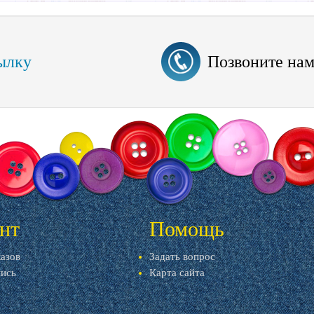
ылку
Позвоните на
нт
Помощь
казов
Задать вопрос
пись
Карта сайта