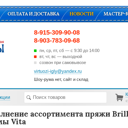
ОПЛАТА И ДОСТАВКА
НОВОСТИ
МАСТЕР-
8-915-309-90-08
8-903-783-09-68
пн, ср, пт, cб — с 9:30 до 14:00
вт, чт, вс — выходной
созвон при самовывозе
virtuozi-igly@yandex.ru
Шоу-рума нет, сайт и склад
кции
с
лнение ассортимента пряжи Brill
ы Vita