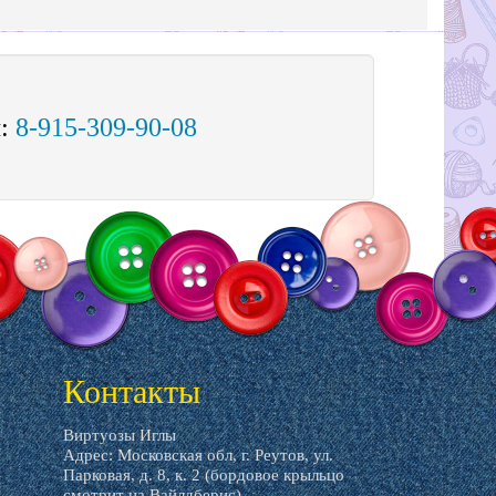
м:
8-915-309-90-08
Контакты
Виртуозы Иглы
Адрес: Московская обл, г. Реутов, ул.
Парковая, д. 8, к. 2 (бордовое крыльцо
смотрит на Вайлдберис)