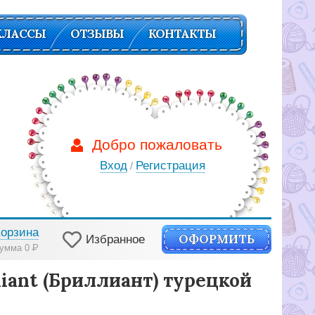
КЛАССЫ
ОТЗЫВЫ
КОНТАКТЫ
Добро пожаловать
Вход
Регистрация
/
Корзина
ОФОРМИТЬ
Избранное
умма 0
Р
iant (Бриллиант) турецкой