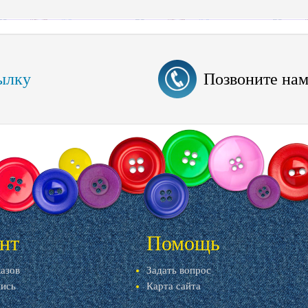
ылку
Позвоните на
нт
Помощь
казов
Задать вопрос
пись
Карта сайта