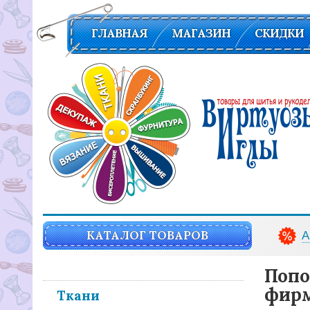
ГЛАВНАЯ
МАГАЗИН
СКИДКИ
Вирутозы иглы. Товары для шитья и рукоделья
КАТАЛОГ ТОВАРОВ
А
Попо
фирм
Ткани