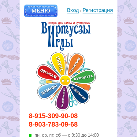
МЕНЮ
Вход
Регистрация
/
Вирутозы иглы. Товары для
8-915-309-90-08
шитья и рукоделья
8-903-783-09-68
пн, ср, пт, cб — с 9:30 до 14:00