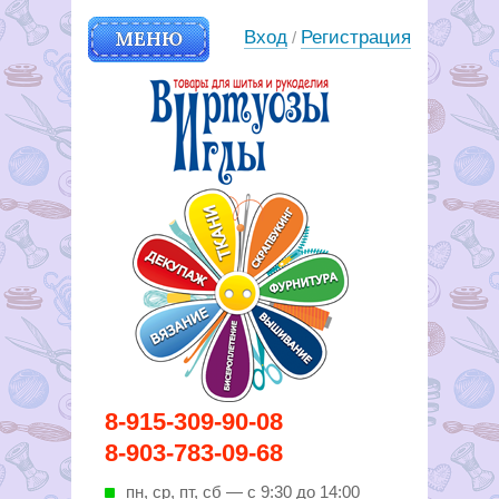
МЕНЮ
Вход
Регистрация
/
Вирутозы иглы. Товары для
8-915-309-90-08
шитья и рукоделья
8-903-783-09-68
пн, ср, пт, cб — с 9:30 до 14:00