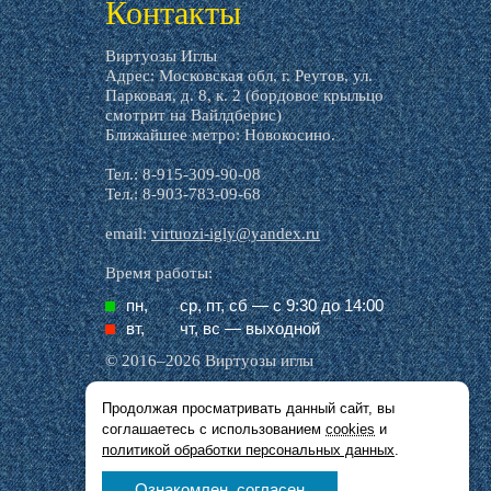
Контакты
Виртуозы Иглы
Адрес: Московская обл, г. Реутов, ул.
Парковая, д. 8, к. 2 (бордовое крыльцо
смотрит на Вайлдберис)
Ближайшее метро: Новокосино.
Тел.: 8-915-309-90-08
Тел.: 8-903-783-09-68
email:
virtuozi-igly@yandex.ru
Время работы:
пн,
ср, пт, cб — с 9:30 до 14:00
вт,
чт, вс — выходной
© 2016–2026 Виртуозы иглы
Продолжая просматривать данный сайт, вы
Все названия производителей, символика и
соглашаетесь с использованием
cookies
и
описания, присутствующие в наших картинках
и тексте, используются исключительно в целях
политикой обработки персональных данных
.
идентификации.
Ознакомлен, согласен