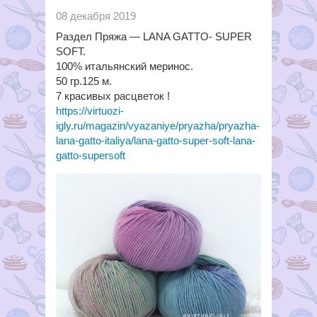
08 декабря 2019
Раздел Пряжа — LANA GATTO- SUPER
SOFT.
100% итальянский меринос.
50 гр.125 м.
7 красивых расцветок !
https://virtuozi-
igly.ru/magazin/vyazaniye/pryazha/pryazha-
lana-gatto-italiya/lana-gatto-super-soft-lana-
gatto-supersoft