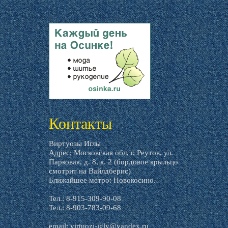
livemaster.ru
Контакты
Виртуозы Иглы
Адрес: Московская обл, г. Реутов, ул.
Парковая, д. 8, к. 2 (бордовое крыльцо
смотрит на Вайлдберис)
Ближайшее метро: Новокосино.
Тел.: 8-915-309-90-08
Тел.: 8-903-783-09-68
email:
virtuozi-igly@yandex.ru