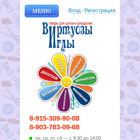
МЕНЮ
Вход
Регистрация
/
Вирутозы иглы. Товары для
8-915-309-90-08
шитья и рукоделья
8-903-783-09-68
пн, ср, пт, cб — с 9:30 до 14:00