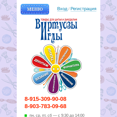
МЕНЮ
Вход
Регистрация
/
Вирутозы иглы. Товары для
8-915-309-90-08
шитья и рукоделья
8-903-783-09-68
пн, ср, пт, cб — с 9:30 до 14:00