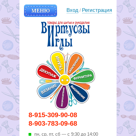
МЕНЮ
Вход
Регистрация
/
Вирутозы иглы. Товары для
8-915-309-90-08
шитья и рукоделья
8-903-783-09-68
пн, ср, пт, cб — с 9:30 до 14:00