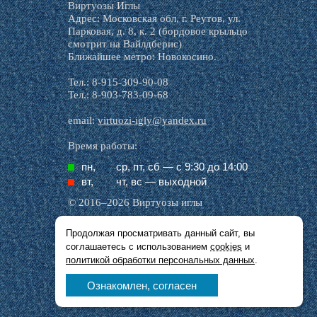
Виртуозы Иглы
Адрес: Московская обл, г. Реутов, ул.
Парковая, д. 8, к. 2 (бордовое крыльцо
смотрит на Вайлдберис)
Ближайшее метро: Новокосино.
Тел.: 8-915-309-90-08
Тел.: 8-903-783-09-68
email:
virtuozi-igly@yandex.ru
Время работы:
пн,
ср, пт, cб — с 9:30 до 14:00
вт,
чт, вс — выходной
© 2016–2026 Виртуозы иглы
Продолжая просматривать данный сайт, вы
Все названия производителей, символика и
соглашаетесь с использованием
cookies
и
описания, присутствующие в наших картинках
и тексте, используются исключительно в целях
политикой обработки персональных данных
.
идентификации.
Ознакомлен, согласен