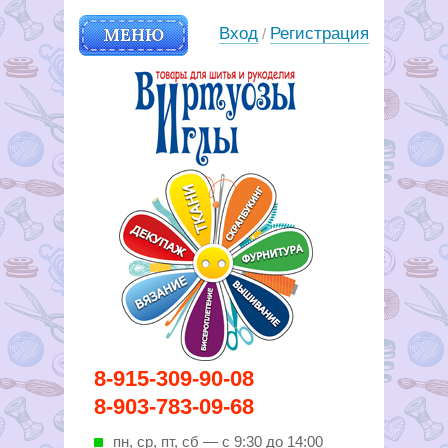
МЕНЮ
Вход
Регистрация
/
Вирутозы иглы. Товары для
8-915-309-90-08
шитья и рукоделья
8-903-783-09-68
пн, ср, пт, cб — с 9:30 до 14:00