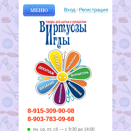
МЕНЮ
Вход
Регистрация
/
Вирутозы иглы. Товары для
8-915-309-90-08
шитья и рукоделья
8-903-783-09-68
пн, ср, пт, cб — с 9:30 до 14:00