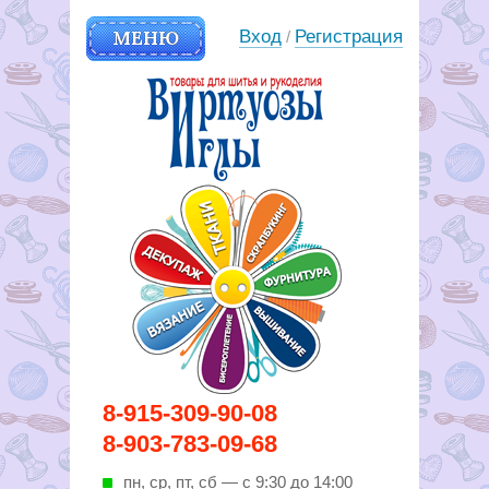
МЕНЮ
Вход
Регистрация
/
Вирутозы иглы. Товары для
8-915-309-90-08
шитья и рукоделья
8-903-783-09-68
пн, ср, пт, cб — с 9:30 до 14:00