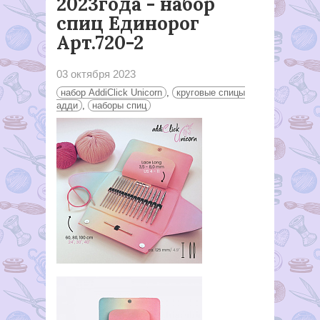
2023года - набор
спиц Единорог
Арт.720-2
03 октября 2023
набор AddiClick Unicorn
,
круговые спицы
адди
,
наборы спиц