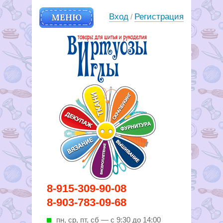
МЕНЮ
Вход
Регистрация
/
Вирутозы иглы. Товары для
8-915-309-90-08
шитья и рукоделья
8-903-783-09-68
пн, ср, пт, cб — с 9:30 до 14:00