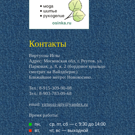
livemaster.ru
Контакты
Виртуозы Иглы
Адрес: Московская обл, г. Реутов, ул.
Парковая, д. 8, к. 2 (бордовое крыльцо
смотрит на Вайлдберис)
Ближайшее метро: Новокосино.
Тел.: 8-915-309-90-08
Тел.: 8-903-783-09-68
email:
virtuozi-igly@yandex.ru
Время работы:
пн,
ср, пт, cб — с 9:30 до 14:00
вт,
чт, вс — выходной