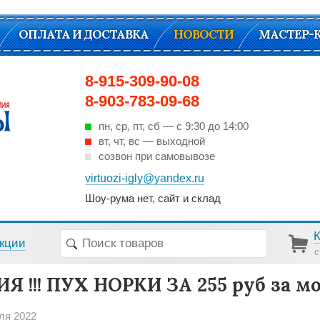
ОПЛАТА И ДОСТАВКА
НОВОСТИ
МАСТЕР-
8-915-309-90-08
8-903-783-09-68
пн, ср, пт, cб — с 9:30 до 14:00
вт, чт, вс — выходной
созвон при самовывозе
virtuozi-igly@yandex.ru
Шоу-рума нет, сайт и склад
кции
с
Я !!! ПУХ НОРКИ ЗА 255 руб за мо
ля 2022