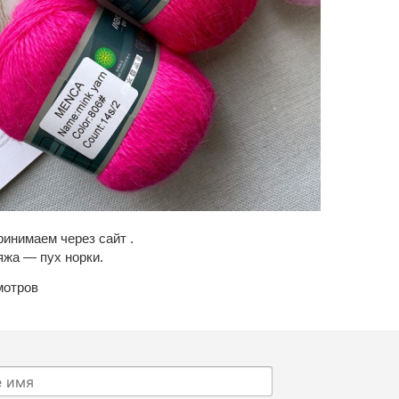
ринимаем через сайт .
яжа — пух норки.
мотров