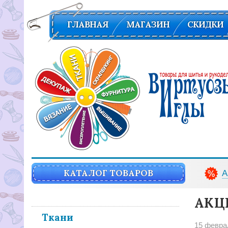
ГЛАВНАЯ
МАГАЗИН
СКИДКИ
Вирутозы иглы. Товары для шитья и рукоделья
КАТАЛОГ ТОВАРОВ
А
АКЦИ
Ткани
15 февра