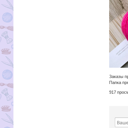
Заказы п
Папка пр
917
прос