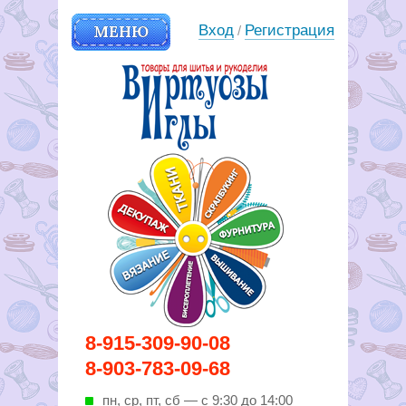
МЕНЮ
Вход
Регистрация
/
Вирутозы иглы. Товары для
8-915-309-90-08
шитья и рукоделья
8-903-783-09-68
пн, ср, пт, cб — с 9:30 до 14:00