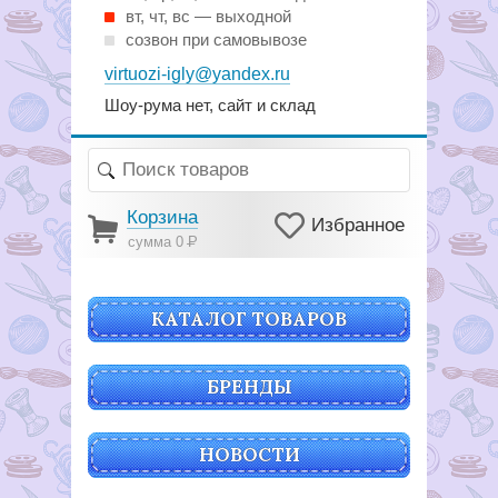
вт, чт, вс — выходной
созвон при самовывозе
virtuozi-igly@yandex.ru
Шоу-рума нет, сайт и склад
Корзина
Избранное
сумма 0
Р
КАТАЛОГ ТОВАРОВ
БРЕНДЫ
НОВОСТИ