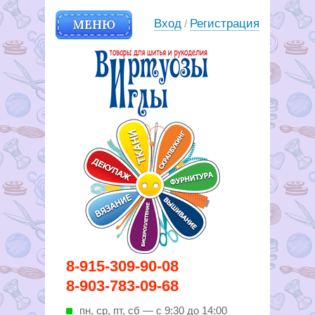
МЕНЮ
Вход
Регистрация
/
Вирутозы иглы. Товары для
8-915-309-90-08
шитья и рукоделья
8-903-783-09-68
пн, ср, пт, cб — с 9:30 до 14:00