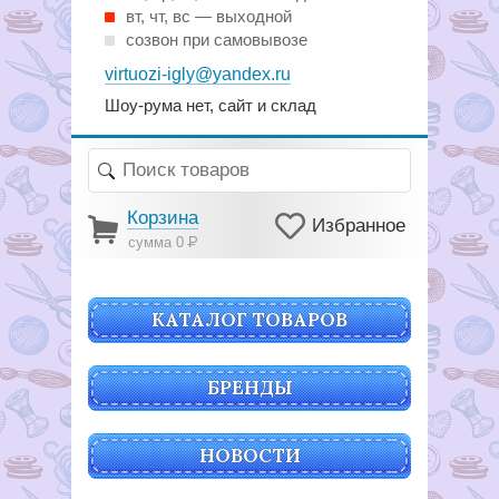
вт, чт, вс — выходной
созвон при самовывозе
virtuozi-igly@yandex.ru
Шоу-рума нет, сайт и склад
Корзина
Избранное
сумма 0
Р
КАТАЛОГ ТОВАРОВ
БРЕНДЫ
НОВОСТИ