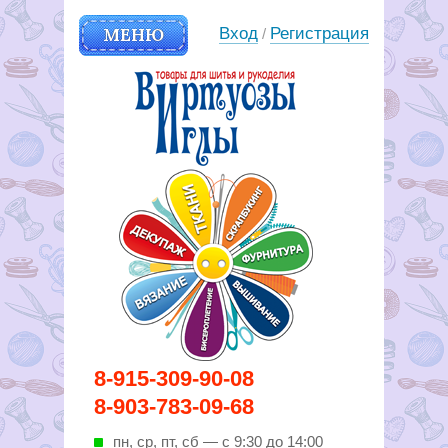
МЕНЮ
Вход
Регистрация
/
Вирутозы иглы. Товары для
8-915-309-90-08
шитья и рукоделья
8-903-783-09-68
пн, ср, пт, cб — с 9:30 до 14:00