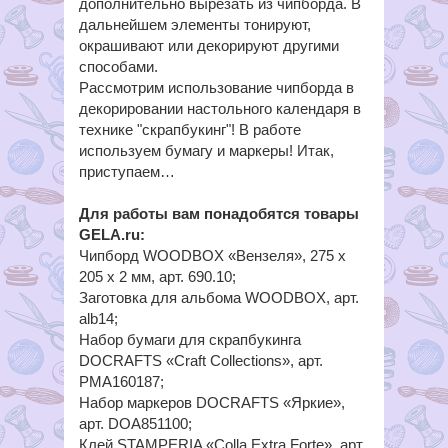
дополнительно вырезать из чипборда. В
дальнейшем элементы тонируют,
окрашивают или декорируют другими
способами.
Рассмотрим использование чипборда в
декорировании настольного календаря в
технике "скрапбукинг"! В работе
используем бумагу и маркеры! Итак,
приступаем…
Для работы вам понадобятся товары
GELA.ru:
Чипборд WOODBOX «Вензеля», 275 х
205 х 2 мм, арт. 690.10;
Заготовка для альбома WOODBOX, арт.
alb14;
Набор бумаги для скрапбукинга
DOCRAFTS «Craft Collections», арт.
PMA160187;
Набор маркеров DOCRAFTS «Яркие»,
арт. DOA851100;
Клей STAMPERIA «Colla Extra Forte», арт.