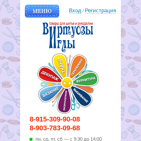
МЕНЮ
Вход
Регистрация
/
Вирутозы иглы. Товары для
8-915-309-90-08
шитья и рукоделья
8-903-783-09-68
пн, ср, пт, cб — с 9:30 до 14:00