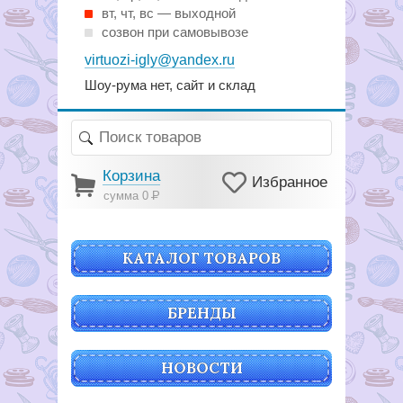
вт, чт, вс — выходной
созвон при самовывозе
virtuozi-igly@yandex.ru
Шоу-рума нет, сайт и склад
Корзина
Избранное
сумма 0
Р
КАТАЛОГ ТОВАРОВ
БРЕНДЫ
НОВОСТИ