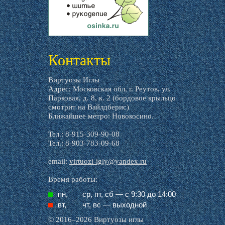
livemaster.ru
Контакты
Виртуозы Иглы
Адрес: Московская обл, г. Реутов, ул.
Парковая, д. 8, к. 2 (бордовое крыльцо
смотрит на Вайлдберис)
Ближайшее метро: Новокосино.
Тел.: 8-915-309-90-08
Тел.: 8-903-783-09-68
email:
virtuozi-igly@yandex.ru
Время работы:
пн,
ср, пт, cб — с 9:30 до 14:00
вт,
чт, вс — выходной
© 2016–2026 Виртуозы иглы