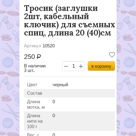
Тросик (заглушки
2шт, кабельный
ключик) для съемных
спиц, длина 20 (40)см
Артикул
10520
250
Р
В наличии
в корзину
3 шт..
Цвет
черный
Состав
Длина
0
мотка, м
Длина
0
нити на
100 г
Вес, г
0