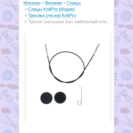
Магазин
Вязание
Спицы
Спицы KnitPro (Индия)
Тросики (лески) KnitPro
Тросик (заглушки 2шт, кабельный ключик) для съемных спиц, длина 20 (40)см