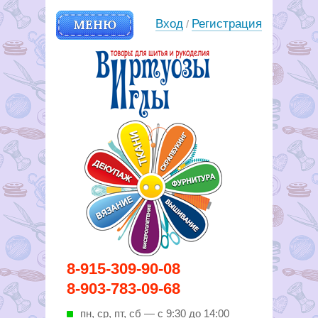
МЕНЮ
Вход
Регистрация
/
Вирутозы иглы. Товары для
8-915-309-90-08
шитья и рукоделья
8-903-783-09-68
пн, ср, пт, cб — с 9:30 до 14:00