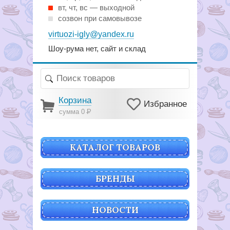
вт, чт, вс — выходной
созвон при самовывозе
virtuozi-igly@yandex.ru
Шоу-рума нет, сайт и склад
Корзина
Избранное
сумма 0
Р
КАТАЛОГ ТОВАРОВ
БРЕНДЫ
НОВОСТИ