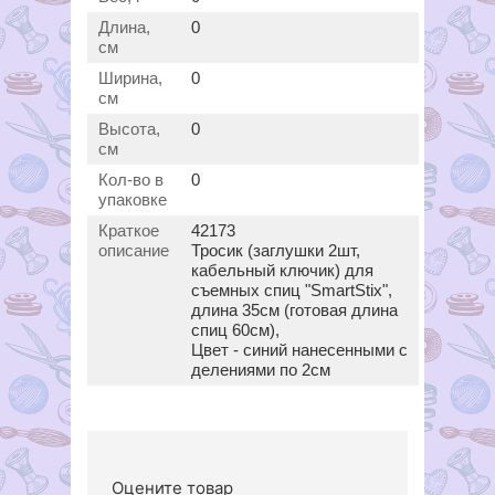
Длина,
0
см
Ширина,
0
см
Высота,
0
см
Кол-во в
0
упаковке
Краткое
42173
описание
Тросик (заглушки 2шт,
кабельный ключик) для
съемных спиц "SmartStix",
длина 35см (готовая длина
спиц 60см),
Цвет - синий нанесенными с
делениями по 2см
Оцените товар