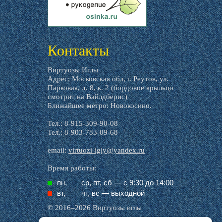
livemaster.ru
Контакты
Виртуозы Иглы
Адрес: Московская обл, г. Реутов, ул.
Парковая, д. 8, к. 2 (бордовое крыльцо
смотрит на Вайлдберис)
Ближайшее метро: Новокосино.
Тел.: 8-915-309-90-08
Тел.: 8-903-783-09-68
email:
virtuozi-igly@yandex.ru
Время работы:
пн,
ср, пт, cб — с 9:30 до 14:00
вт,
чт, вс — выходной
© 2016–2026 Виртуозы иглы