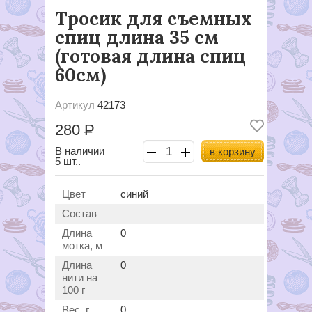
Тросик для съемных
спиц длина 35 см
(готовая длина спиц
60см)
Артикул
42173
280
Р
В наличии
в корзину
5 шт..
Цвет
синий
Состав
Длина
0
мотка, м
Длина
0
нити на
100 г
Вес, г
0