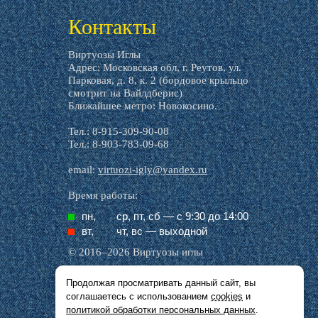
Контакты
Виртуозы Иглы
Адрес: Московская обл, г. Реутов, ул.
Парковая, д. 8, к. 2 (бордовое крыльцо
смотрит на Вайлдберис)
Ближайшее метро: Новокосино.
Тел.: 8-915-309-90-08
Тел.: 8-903-783-09-68
email:
virtuozi-igly@yandex.ru
Время работы:
пн,
ср, пт, cб — с 9:30 до 14:00
вт,
чт, вс — выходной
© 2016–2026 Виртуозы иглы
Продолжая просматривать данный сайт, вы
Все названия производителей, символика и
соглашаетесь с использованием
cookies
и
описания, присутствующие в наших картинках
и тексте, используются исключительно в целях
политикой обработки персональных данных
.