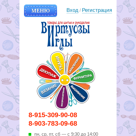
МЕНЮ
Вход
Регистрация
/
Вирутозы иглы. Товары для
8-915-309-90-08
шитья и рукоделья
8-903-783-09-68
пн, ср, пт, cб — с 9:30 до 14:00