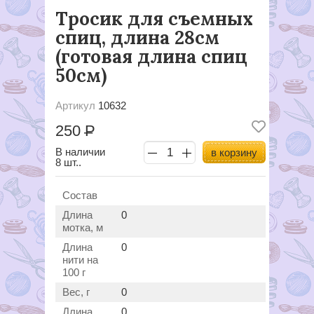
Тросик для съемных
спиц, длина 28см
(готовая длина спиц
50см)
Артикул
10632
250
Р
В наличии
в корзину
8 шт..
Состав
Длина
0
мотка, м
Длина
0
нити на
100 г
Вес, г
0
Длина,
0