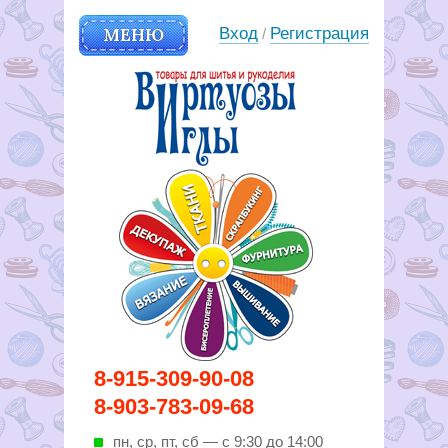
МЕНЮ
Вход
Регистрация
/
Вирутозы иглы. Товары для
8-915-309-90-08
шитья и рукоделья
8-903-783-09-68
пн, ср, пт, cб — с 9:30 до 14:00