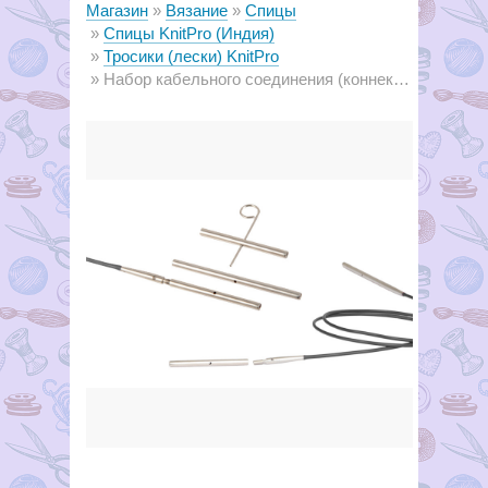
Магазин
Вязание
Спицы
Спицы KnitPro (Индия)
Тросики (лески) KnitPro
Набор кабельного соединения (коннектор) ш3