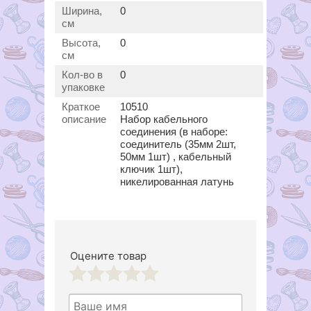
Ширина,
0
см
Высота,
0
см
Кол-во в
0
упаковке
Краткое
10510
описание
Набор кабельного
соединения (в наборе:
соединитель (35мм 2шт,
50мм 1шт) , кабельный
ключик 1шт),
никелированная латунь
Оцените товар
1
2
3
4
5