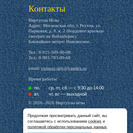
Контакты
Виртуозы Иглы
Адрес: Московская обл, г. Реутов, ул.
Парковая, д. 8, к. 2 (бордовое крыльцо
смотрит на Вайлдберис)
Ближайшее метро: Новокосино.
Тел.: 8-915-309-90-08
Тел.: 8-903-783-09-68
email:
virtuozi-igly@yandex.ru
Время работы:
пн,
ср, пт, cб — с 9:30 до 14:00
вт,
чт, вс — выходной
© 2016–2026 Виртуозы иглы
Продолжая просматривать данный сайт, вы
Все названия производителей, символика и
соглашаетесь с использованием
cookies
и
описания, присутствующие в наших картинках
и тексте, используются исключительно в целях
политикой обработки персональных данных
.
идентификации.