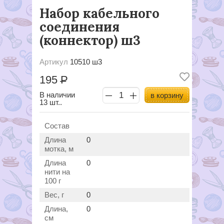
Набор кабельного
соединения
(коннектор) ш3
Артикул
10510 ш3
195
Р
В наличии
в корзину
13 шт..
Состав
Длина
0
мотка, м
Длина
0
нити на
100 г
Вес, г
0
Длина,
0
см