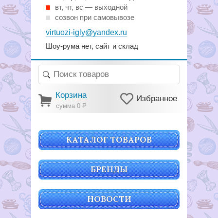
вт, чт, вс — выходной
созвон при самовывозе
virtuozi-igly@yandex.ru
Шоу-рума нет, сайт и склад
Корзина
Избранное
сумма 0
Р
КАТАЛОГ ТОВАРОВ
БРЕНДЫ
НОВОСТИ