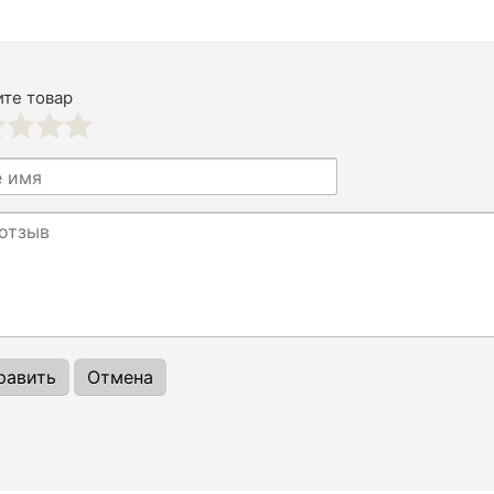
те товар
3
4
5