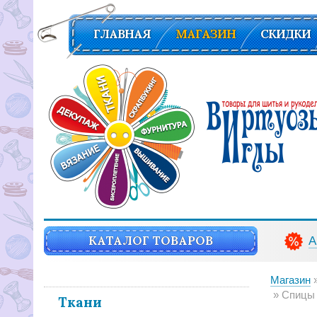
ГЛАВНАЯ
МАГАЗИН
СКИДКИ
Вирутозы иглы. Товары для шитья и рукоделья
КАТАЛОГ ТОВАРОВ
А
Магазин
Спицы к
Ткани