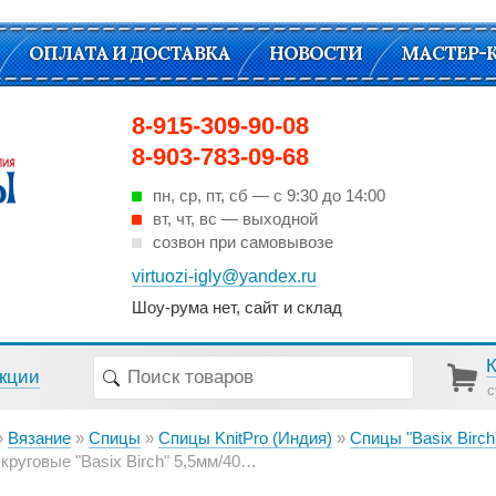
ОПЛАТА И ДОСТАВКА
НОВОСТИ
МАСТЕР-
8-915-309-90-08
8-903-783-09-68
пн, ср, пт, cб — с 9:30 до 14:00
вт, чт, вс — выходной
созвон при самовывозе
virtuozi-igly@yandex.ru
Шоу-рума нет, сайт и склад
кции
с
Вязание
Спицы
Спицы KnitPro (Индия)
Спицы "Basix Birch
руговые "Basix Birch" 5,5мм/40см