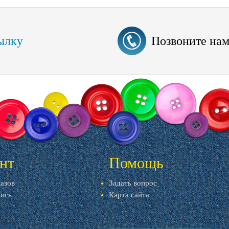
ылку
Позвоните на
нт
Помощь
казов
Задать вопрос
пись
Карта сайта