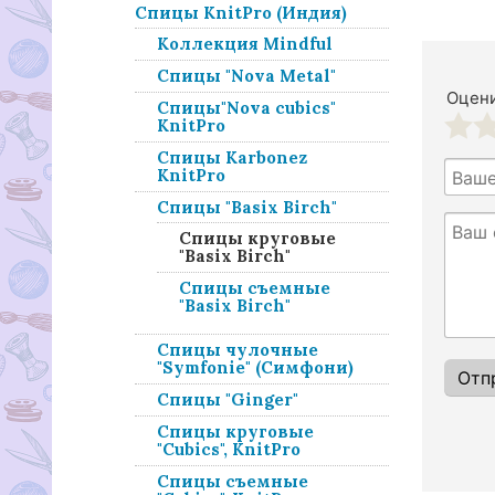
Спицы KnitPro (Индия)
Коллекция Mindful
Спицы "Nova Metal"
Оцени
Спицы"Nova cubics"
KnitPro
1
2
Спицы Karbonez
KnitPro
Спицы "Basix Birch"
Спицы круговые
"Basix Birch"
Спицы съемные
"Basix Birch"
Спицы чулочные
"Symfonie" (Симфони)
Спицы "Ginger"
Спицы круговые
"Cubics", KnitPro
Спицы съемные