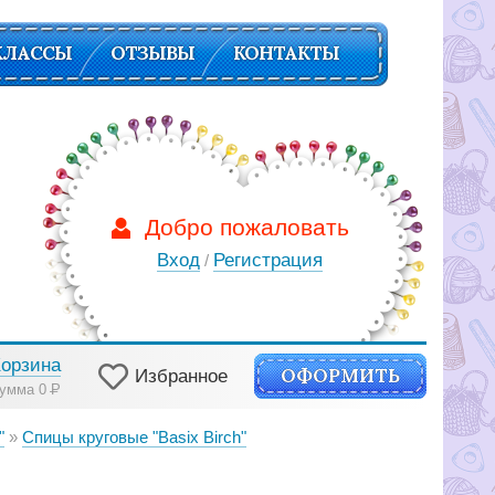
КЛАССЫ
ОТЗЫВЫ
КОНТАКТЫ
Добро пожаловать
Вход
Регистрация
/
Корзина
ОФОРМИТЬ
Избранное
умма 0
Р
"
Спицы круговые "Basix Birch"