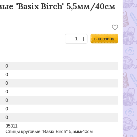
ые "Basix Birch" 5,5мм/40см
в корзину
0
0
0
0
0
0
0
35311
Спицы круговые "Basix Birch" 5,5мм/40см