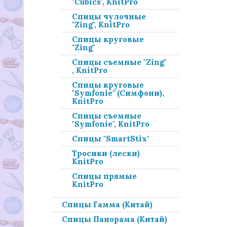
"Cubics", KnitPro
Спицы чулочные
"Zing", KnitPro
Спицы круговые
"Zing"
Спицы съемные "Zing"
, KnitPro
Спицы круговые
"Symfonie" (Симфони),
KnitPro
Спицы съемные
"Symfonie", KnitPro
Спицы "SmartStix"
Тросики (лески)
KnitPro
Спицы прямые
KnitPro
Спицы Гамма (Китай)
Спицы Панорама (Китай)