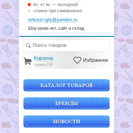
вт, чт, вс — выходной
созвон при самовывозе
virtuozi-igly@yandex.ru
Шоу-рума нет, сайт и склад
Корзина
Избранное
сумма 0
Р
КАТАЛОГ ТОВАРОВ
БРЕНДЫ
НОВОСТИ