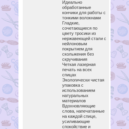
Идеально
обработанные
кончики для работы с
тонкими волокнами
Гладкие,
сочетающиеся по
цвету тросики из
нержавеющей стали с
нейлоновым
покрытием для
скольжения без
скручивания
Четкая лазерная
печать на всех
спицах
Экологически чистая
упаковка с
использованием
натуральных
материалов
Вдохновляющие
слова, напечатанные
на каждой спице,
усиливающие
спокойствие и