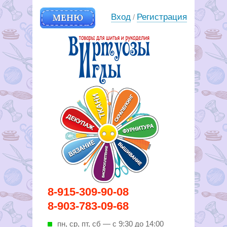
МЕНЮ
Вход
Регистрация
/
Вирутозы иглы. Товары для
8-915-309-90-08
шитья и рукоделья
8-903-783-09-68
пн, ср, пт, cб — с 9:30 до 14:00