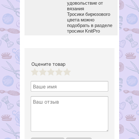
удовольствие от
вязания
Тросики бирюзового
цвета можно
подобрать в разделе
тросики KnitPro
Оцените товар
1
2
3
4
5