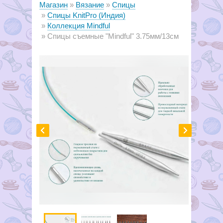
Магазин
Вязание
Спицы
Спицы KnitPro (Индия)
Коллекция Mindful
Спицы съемные "Mindful" 3.75мм/13см