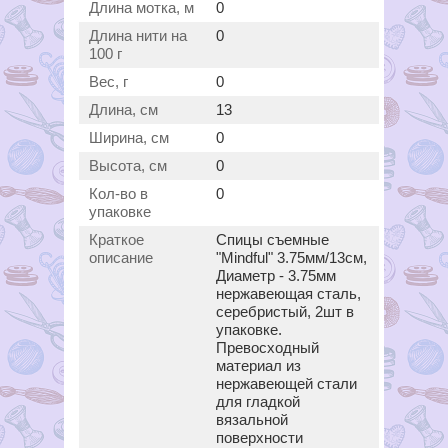
Длина мотка, м
0
Длина нити на
0
100 г
Вес, г
0
Длина, см
13
Ширина, см
0
Высота, см
0
Кол-во в
0
упаковке
Краткое
Спицы съемные
описание
"Mindful" 3.75мм/13см,
Диаметр - 3.75мм
нержавеющая сталь,
серебристый, 2шт в
упаковке.
Превосходный
материал из
нержавеющей стали
для гладкой
вязальной
поверхности