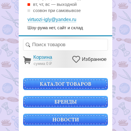
вт, чт, вс — выходной
созвон при самовывозе
virtuozi-igly@yandex.ru
Шоу-рума нет, сайт и склад
Корзина
Избранное
сумма 0
Р
КАТАЛОГ ТОВАРОВ
БРЕНДЫ
НОВОСТИ