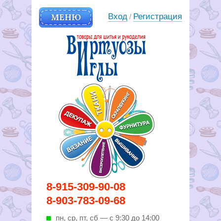
МЕНЮ
Вход
Регистрация
/
Вирутозы иглы. Товары для
8-915-309-90-08
шитья и рукоделья
8-903-783-09-68
пн, ср, пт, cб — с 9:30 до 14:00