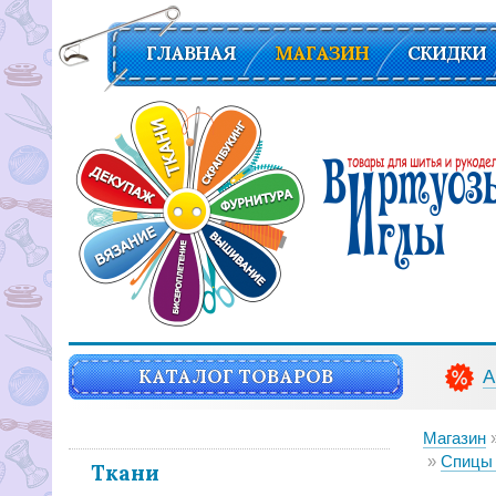
ГЛАВНАЯ
МАГАЗИН
СКИДКИ
Вирутозы иглы. Товары для шитья и рукоделья
КАТАЛОГ ТОВАРОВ
А
Магазин
Спицы 
Ткани