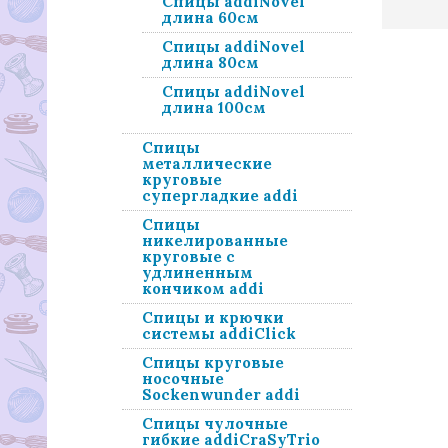
Спицы addiNovel
длина 60см
Спицы addiNovel
длина 80см
Спицы addiNovel
длина 100см
Спицы
металлические
круговые
супергладкие addi
Спицы
никелированные
круговые с
удлиненным
кончиком addi
Cпицы и крючки
системы addiClick
Спицы круговые
носочные
Sockenwunder addi
Спицы чулочные
гибкие addiCraSyTrio