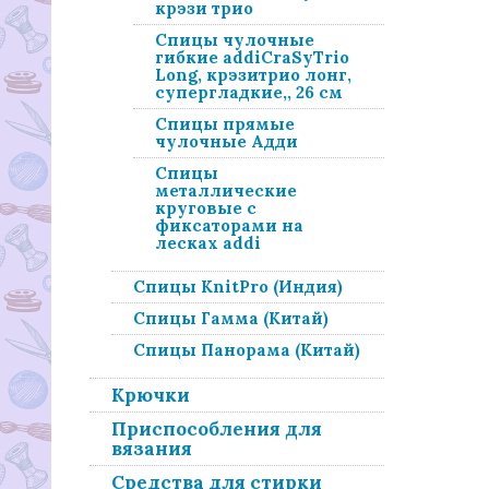
крэзи трио
Спицы чулочные
гибкие addiCraSyTrio
Long, крэзитрио лонг,
супергладкие,, 26 см
Спицы прямые
чулочные Адди
Спицы
металлические
круговые с
фиксаторами на
лесках addi
Спицы KnitPro (Индия)
Спицы Гамма (Китай)
Спицы Панорама (Китай)
Крючки
Приспособления для
вязания
Средства для стирки