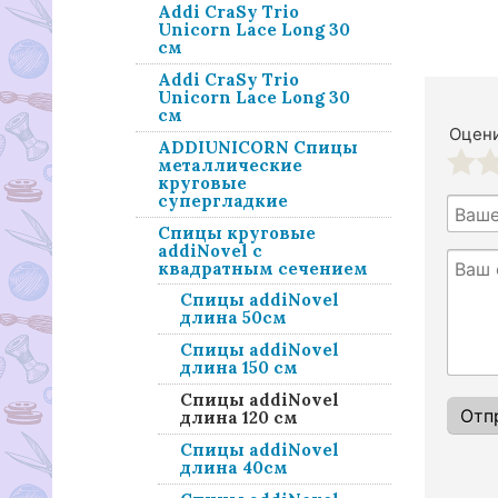
Addi CraSy Trio
Unicorn Lace Long 30
см
Addi CraSy Trio
Unicorn Lace Long 30
см
Оцени
ADDIUNICORN Спицы
металлические
круговые
1
2
супергладкие
Спицы круговые
аddiNovel с
квадратным сечением
Спицы addiNovel
длина 50см
Спицы аddiNovel
длина 150 см
Спицы аddiNovel
длина 120 см
Спицы addiNovel
длина 40см