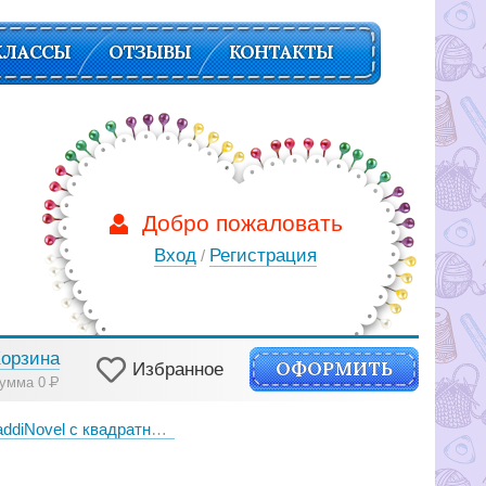
КЛАССЫ
ОТЗЫВЫ
КОНТАКТЫ
Добро пожаловать
Вход
Регистрация
/
Корзина
ОФОРМИТЬ
Избранное
умма 0
Р
vel с квадратным сечением