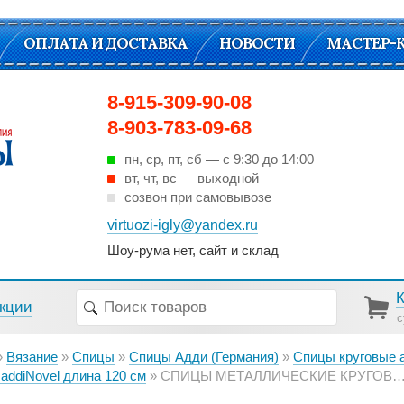
ОПЛАТА И ДОСТАВКА
НОВОСТИ
МАСТЕР-
8-915-309-90-08
8-903-783-09-68
пн, ср, пт, cб — с 9:30 до 14:00
вт, чт, вс — выходной
созвон при самовывозе
virtuozi-igly@yandex.ru
Шоу-рума нет, сайт и склад
кции
с
Вязание
Спицы
Спицы Адди (Германия)
Спицы круговые аddiNo
аddiNovel длина 120 см
СПИЦЫ МЕТАЛЛИЧЕСКИЕ КРУГОВЫЕ СУПЕРГЛАДКИЕ C КВАДРАТНЫМ КОНЧИКОМ ADDINOVEL, №4, 120 СМ