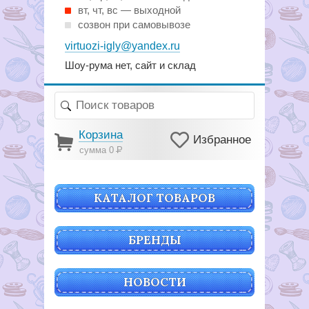
вт, чт, вс — выходной
созвон при самовывозе
virtuozi-igly@yandex.ru
Шоу-рума нет, сайт и склад
Корзина
Избранное
сумма 0
Р
КАТАЛОГ ТОВАРОВ
БРЕНДЫ
НОВОСТИ