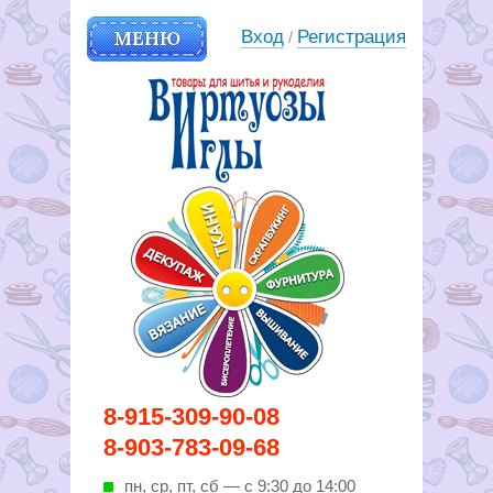
МЕНЮ
Вход
Регистрация
/
Вирутозы иглы. Товары для
8-915-309-90-08
шитья и рукоделья
8-903-783-09-68
пн, ср, пт, cб — с 9:30 до 14:00