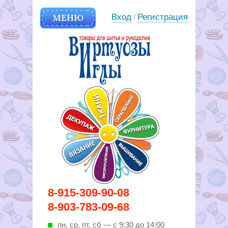
МЕНЮ
Вход
Регистрация
/
Вирутозы иглы. Товары для
8-915-309-90-08
шитья и рукоделья
8-903-783-09-68
пн, ср, пт, cб — с 9:30 до 14:00