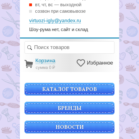
вт, чт, вс — выходной
созвон при самовывозе
virtuozi-igly@yandex.ru
Шоу-рума нет, сайт и склад
Корзина
Избранное
сумма 0
Р
КАТАЛОГ ТОВАРОВ
БРЕНДЫ
НОВОСТИ