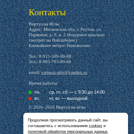
livemaster.ru
Контакты
Виртуозы Иглы
Адрес: Московская обл, г. Реутов, ул.
Парковая, д. 8, к. 2 (бордовое крыльцо
смотрит на Вайлдберис)
Ближайшее метро: Новокосино.
Тел.: 8-915-309-90-08
Тел.: 8-903-783-09-68
email:
virtuozi-igly@yandex.ru
Время работы:
пн,
ср, пт, cб — с 9:30 до 14:00
вт,
чт, вс — выходной
© 2016–2026 Виртуозы иглы
Продолжая просматривать данный сайт, вы
Все названия производителей, символика и
соглашаетесь с использованием
cookies
и
описания, присутствующие в наших картинках
и тексте, используются исключительно в целях
политикой обработки персональных данных
.