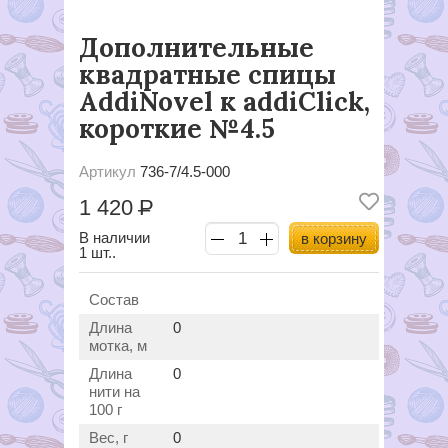
Дополнительные
квадратные спицы
AddiNovel к addiClick,
короткие №4.5
Артикул
736-7/4.5-000
1 420
Р
В наличии
в корзину
1 шт..
Состав
Длина
0
мотка, м
Длина
0
нити на
100 г
Вес, г
0