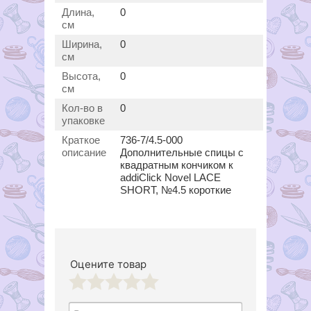
Длина,
0
см
Ширина,
0
см
Высота,
0
см
Кол-во в
0
упаковке
Краткое
736-7/4.5-000
описание
Дополнительные спицы с
квадратным кончиком к
addiClick Novel LACE
SHORT, №4.5 короткие
Оцените товар
1
2
3
4
5