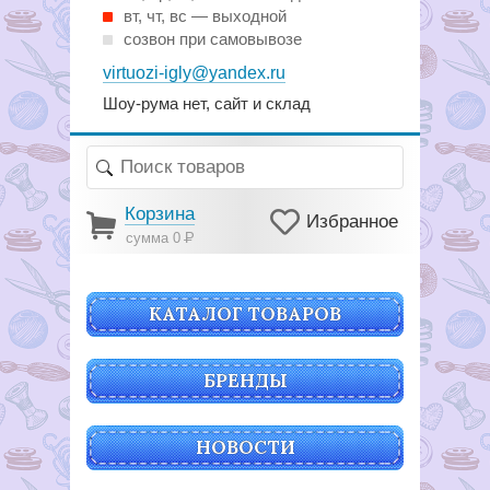
вт, чт, вс — выходной
созвон при самовывозе
virtuozi-igly@yandex.ru
Шоу-рума нет, сайт и склад
Корзина
Избранное
сумма 0
Р
КАТАЛОГ ТОВАРОВ
БРЕНДЫ
НОВОСТИ