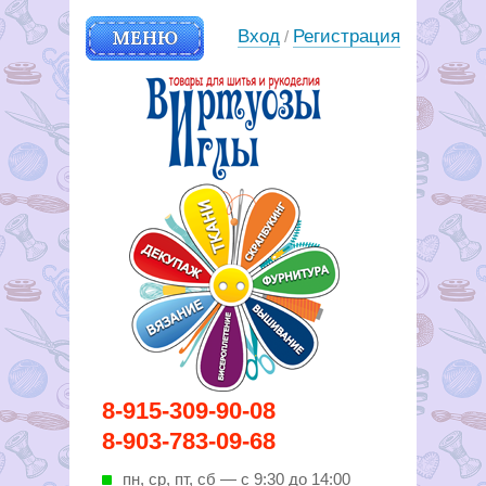
МЕНЮ
Вход
Регистрация
/
Вирутозы иглы. Товары для
8-915-309-90-08
шитья и рукоделья
8-903-783-09-68
пн, ср, пт, cб — с 9:30 до 14:00