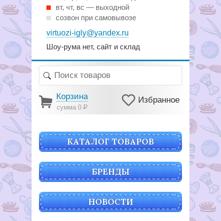
вт, чт, вс — выходной
созвон при самовывозе
virtuozi-igly@yandex.ru
Шоу-рума нет, сайт и склад
Корзина
Избранное
сумма 0
Р
КАТАЛОГ ТОВАРОВ
БРЕНДЫ
НОВОСТИ