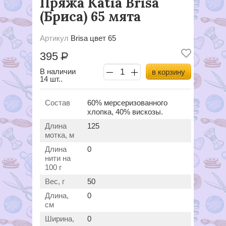
Пряжа Katia Brisa
(Бриса) 65 мята
Артикул
Brisa цвет 65
395
Р
В наличии
в корзину
14 шт..
Состав
60% мерсеризованного
хлопка, 40% вискозы.
Длина
125
мотка, м
Длина
0
нити на
100 г
Вес, г
50
Длина,
0
см
Ширина,
0