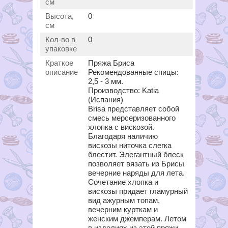
см
Высота,
0
см
Кол-во в
0
упаковке
Краткое
Пряжа Бриса
описание
Рекомендованные спицы:
2,5 - 3 мм.
Производство: Katia
(Испания)
Brisa представляет собой
смесь мерсеризованного
хлопка с вискозой.
Благодаря наличию
вискозы ниточка слегка
блестит. Элегантный блеск
позволяет вязать из Брисы
вечерние наряды для лета.
Сочетание хлопка и
вискозы придает гламурный
вид ажурным топам,
вечерним курткам и
женским джемперам. Летом
в изделиях из этой пряжи