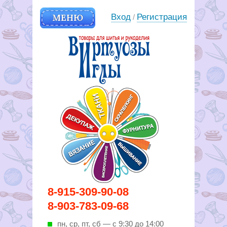
МЕНЮ
Вход
Регистрация
/
Вирутозы иглы. Товары для
8-915-309-90-08
шитья и рукоделья
8-903-783-09-68
пн, ср, пт, cб — с 9:30 до 14:00