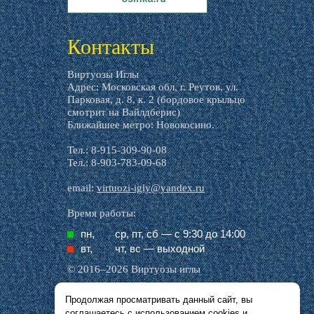
livemaster.ru
Контакты
Виртуозы Иглы
Адрес: Московская обл, г. Реутов, ул.
Парковая, д. 8, к. 2 (бордовое крыльцо
смотрит на Вайлдберис)
Ближайшее метро: Новокосино.
Тел.: 8-915-309-90-08
Тел.: 8-903-783-09-68
email:
virtuozi-igly@yandex.ru
Время работы:
пн,
ср, пт, cб — с 9:30 до 14:00
вт,
чт, вс — выходной
© 2016–2026 Виртуозы иглы
Продолжая просматривать данный сайт, вы
Все названия производителей, символика и
соглашаетесь с использованием
cookies
и
описания, присутствующие в наших картинках