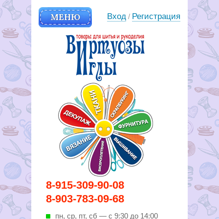
МЕНЮ
Вход
Регистрация
/
Вирутозы иглы. Товары для
8-915-309-90-08
шитья и рукоделья
8-903-783-09-68
пн, ср, пт, cб — с 9:30 до 14:00