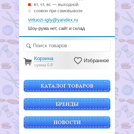
вт, чт, вс — выходной
созвон при самовывозе
virtuozi-igly@yandex.ru
Шоу-рума нет, сайт и склад
Корзина
Избранное
сумма 0
Р
КАТАЛОГ ТОВАРОВ
БРЕНДЫ
НОВОСТИ