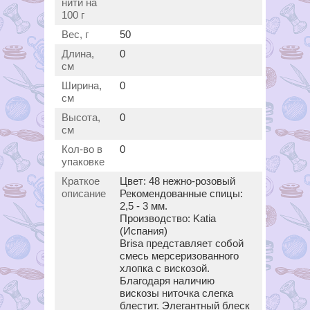
нити на
100 г
Вес, г
50
Длина,
0
см
Ширина,
0
см
Высота,
0
см
Кол-во в
0
упаковке
Краткое
Цвет: 48 нежно-розовый
описание
Рекомендованные спицы:
2,5 - 3 мм.
Производство: Katia
(Испания)
Brisa представляет собой
смесь мерсеризованного
хлопка с вискозой.
Благодаря наличию
вискозы ниточка слегка
блестит. Элегантный блеск