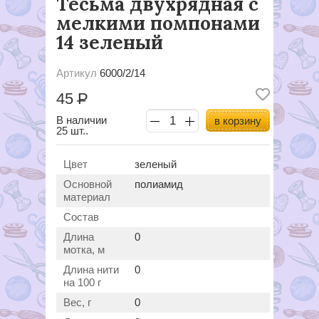
Тесьма двухрядная с
мелкими помпонами
14 зеленый
Артикул
6000/2/14
45
Р
В наличии
в корзину
25 шт..
Цвет
зеленый
Основной
полиамид
материал
Состав
Длина
0
мотка, м
Длина нити
0
на 100 г
Вес, г
0