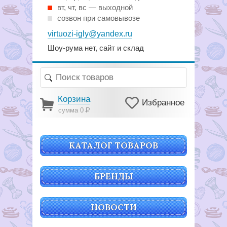
вт, чт, вс — выходной
созвон при самовывозе
virtuozi-igly@yandex.ru
Шоу-рума нет, сайт и склад
Корзина
Избранное
сумма 0
Р
КАТАЛОГ ТОВАРОВ
БРЕНДЫ
НОВОСТИ