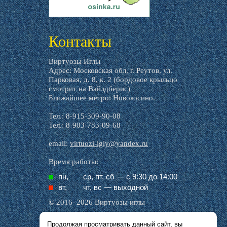
livemaster.ru
Контакты
Виртуозы Иглы
Адрес: Московская обл, г. Реутов, ул.
Парковая, д. 8, к. 2 (бордовое крыльцо
смотрит на Вайлдберис)
Ближайшее метро: Новокосино.
Тел.: 8-915-309-90-08
Тел.: 8-903-783-09-68
email:
virtuozi-igly@yandex.ru
Время работы:
пн,
ср, пт, cб — с 9:30 до 14:00
вт,
чт, вс — выходной
© 2016–2026 Виртуозы иглы
Продолжая просматривать данный сайт, вы
Все названия производителей, символика и