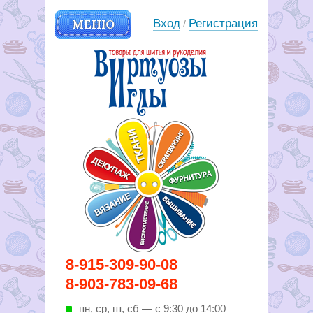
МЕНЮ
Вход
Регистрация
/
Вирутозы иглы. Товары для
8-915-309-90-08
шитья и рукоделья
8-903-783-09-68
пн, ср, пт, cб — с 9:30 до 14:00