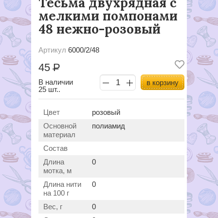
Тесьма двухрядная с
мелкими помпонами
48 нежно-розовый
Артикул
6000/2/48
45
Р
В наличии
в корзину
25 шт..
Цвет
розовый
Основной
полиамид
материал
Состав
Длина
0
мотка, м
Длина нити
0
на 100 г
Вес, г
0