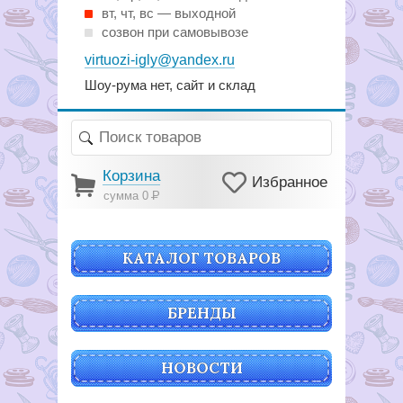
вт, чт, вс — выходной
созвон при самовывозе
virtuozi-igly@yandex.ru
Шоу-рума нет, сайт и склад
Корзина
Избранное
сумма 0
Р
КАТАЛОГ ТОВАРОВ
БРЕНДЫ
НОВОСТИ