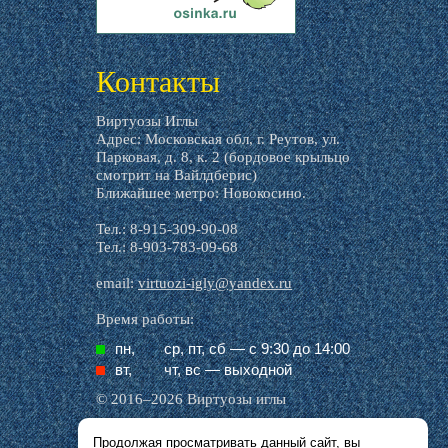
livemaster.ru
Контакты
Виртуозы Иглы
Адрес: Московская обл, г. Реутов, ул.
Парковая, д. 8, к. 2 (бордовое крыльцо
смотрит на Вайлдберис)
Ближайшее метро: Новокосино.
Тел.: 8-915-309-90-08
Тел.: 8-903-783-09-68
email:
virtuozi-igly@yandex.ru
Время работы:
пн,
ср, пт, cб — с 9:30 до 14:00
вт,
чт, вс — выходной
© 2016–2026 Виртуозы иглы
Продолжая просматривать данный сайт, вы
Все названия производителей, символика и