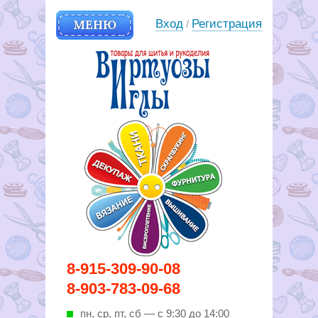
МЕНЮ
Вход
Регистрация
/
Вирутозы иглы. Товары для
8-915-309-90-08
шитья и рукоделья
8-903-783-09-68
пн, ср, пт, cб — с 9:30 до 14:00