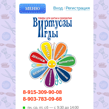
МЕНЮ
Вход
Регистрация
/
Вирутозы иглы. Товары для
8-915-309-90-08
шитья и рукоделья
8-903-783-09-68
пн, ср, пт, cб — с 9:30 до 14:00