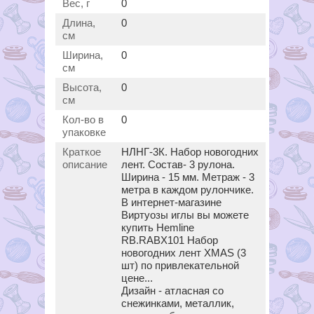
Вес, г
0
Длина,
0
см
Ширина,
0
см
Высота,
0
см
Кол-во в
0
упаковке
Краткое
НЛНГ-3К. Набор новогодних
описание
лент. Состав- 3 рулона.
Ширина - 15 мм. Метраж - 3
метра в каждом рулончике.
В интернет-магазине
Виртуозы иглы вы можете
купить Hemline
RB.RABX101 Набор
новогодних лент XMAS (3
шт) по привлекательной
цене...
Дизайн - атласная со
снежинками, металлик,