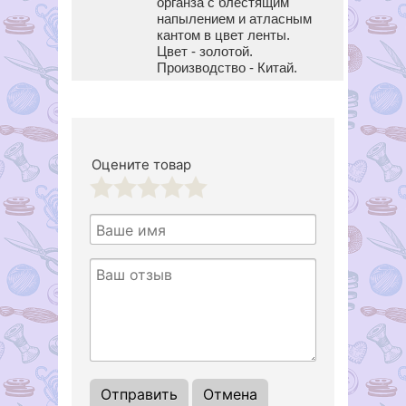
органза с блестящим
напылением и атласным
кантом в цвет ленты.
Цвет - золотой.
Производство - Китай.
Оцените товар
1
2
3
4
5