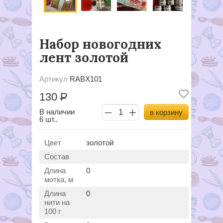
Набор новогодних
лент золотой
Артикул
RABX101
130
Р
В наличии
в корзину
6 шт..
Цвет
золотой
Состав
Длина
0
мотка, м
Длина
0
нити на
100 г