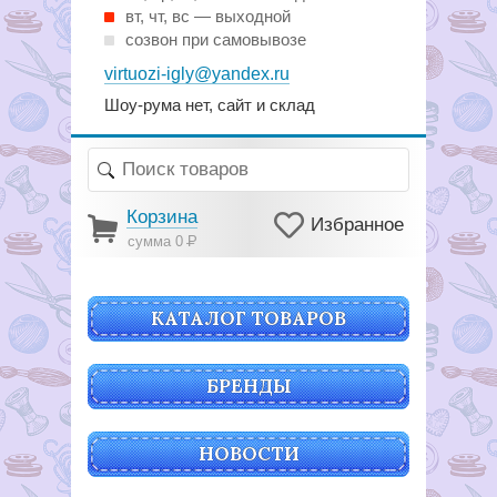
вт, чт, вс — выходной
созвон при самовывозе
virtuozi-igly@yandex.ru
Шоу-рума нет, сайт и склад
Корзина
Избранное
сумма 0
Р
КАТАЛОГ ТОВАРОВ
БРЕНДЫ
НОВОСТИ