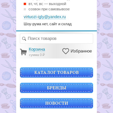
вт, чт, вс — выходной
созвон при самовывозе
virtuozi-igly@yandex.ru
Шоу-рума нет, сайт и склад
Корзина
Избранное
сумма 0
Р
КАТАЛОГ ТОВАРОВ
БРЕНДЫ
НОВОСТИ