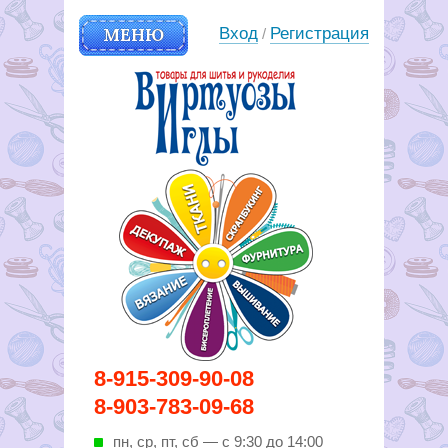
МЕНЮ
Вход
Регистрация
/
Вирутозы иглы. Товары для
8-915-309-90-08
шитья и рукоделья
8-903-783-09-68
пн, ср, пт, cб — с 9:30 до 14:00