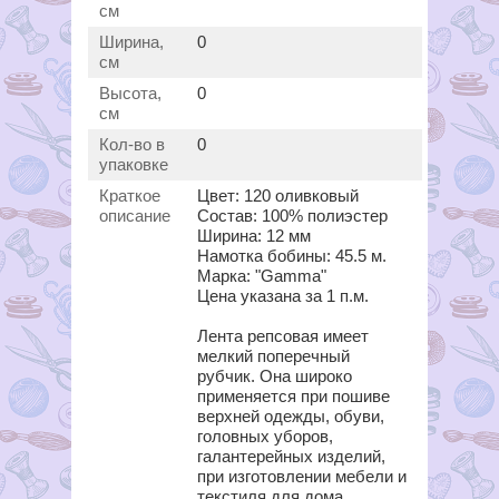
см
Ширина,
0
см
Высота,
0
см
Кол-во в
0
упаковке
Краткое
Цвет: 120 оливковый
описание
Состав: 100% полиэстер
Ширина: 12 мм
Намотка бобины: 45.5 м.
Марка: "Gamma"
Цена указана за 1 п.м.
Лента репсовая имеет
мелкий поперечный
рубчик. Она широко
применяется при пошиве
верхней одежды, обуви,
головных уборов,
галантерейных изделий,
при изготовлении мебели и
текстиля для дома.