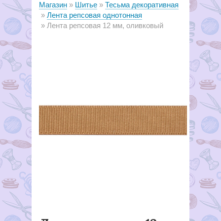
Магазин
Шитье
Тесьма декоративная
Лента репсовая однотонная
Лента репсовая 12 мм, оливковый