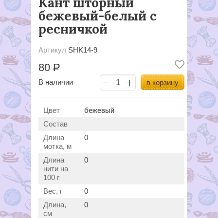
Кант шторный
бежевый-белый с
ресничкой
Артикул
SHK14-9
80
Р
В наличии
в корзину
Цвет
бежевый
Состав
Длина
0
мотка, м
Длина
0
нити на
100 г
Вес, г
0
Длина,
0
см