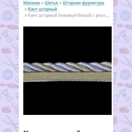
Магазин
Шитье
Шторная фурнитура
Кант шторный
Кант шторный бежевый-белый с ресничкой