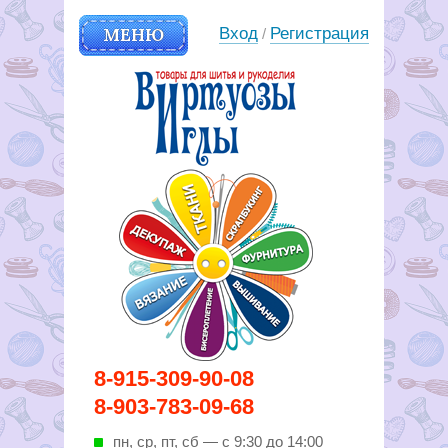
МЕНЮ
Вход
Регистрация
/
Вирутозы иглы. Товары для
8-915-309-90-08
шитья и рукоделья
8-903-783-09-68
пн, ср, пт, cб — с 9:30 до 14:00