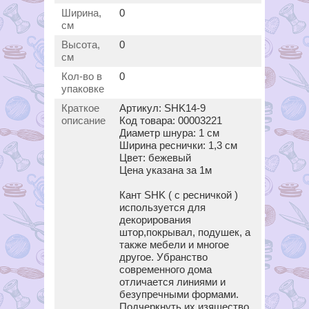
Ширина,
0
см
Высота,
0
см
Кол-во в
0
упаковке
Краткое
Артикул: SHK14-9
описание
Код товара: 00003221
Диаметр шнура: 1 см
Ширина реснички: 1,3 см
Цвет: бежевый
Цена указана за 1м
Кант SHK ( с ресничкой )
используется для
декорирования
штор,покрывал, подушек, а
также мебели и многое
другое. Убранство
современного дома
отличается линиями и
безупречными формами.
Подчеркнуть их изящество