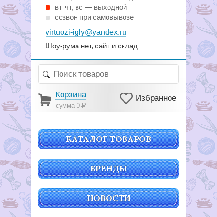
вт, чт, вс — выходной
созвон при самовывозе
virtuozi-igly@yandex.ru
Шоу-рума нет, сайт и склад
Корзина
Избранное
сумма 0
Р
КАТАЛОГ ТОВАРОВ
БРЕНДЫ
НОВОСТИ