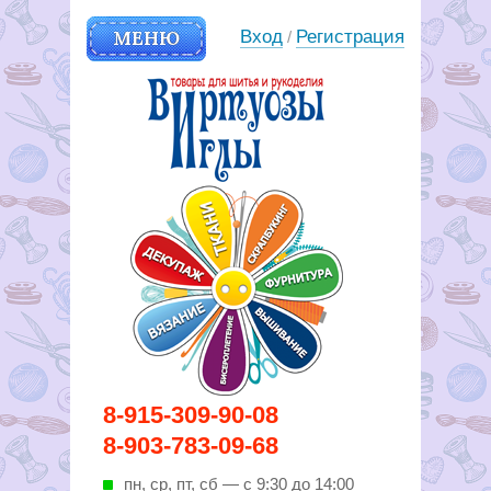
МЕНЮ
Вход
Регистрация
/
Вирутозы иглы. Товары для
8-915-309-90-08
шитья и рукоделья
8-903-783-09-68
пн, ср, пт, cб — с 9:30 до 14:00