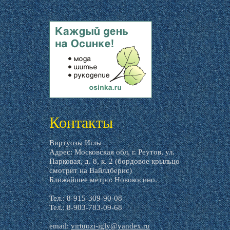
livemaster.ru
Контакты
Виртуозы Иглы
Адрес: Московская обл, г. Реутов, ул.
Парковая, д. 8, к. 2 (бордовое крыльцо
смотрит на Вайлдберис)
Ближайшее метро: Новокосино.
Тел.: 8-915-309-90-08
Тел.: 8-903-783-09-68
email:
virtuozi-igly@yandex.ru