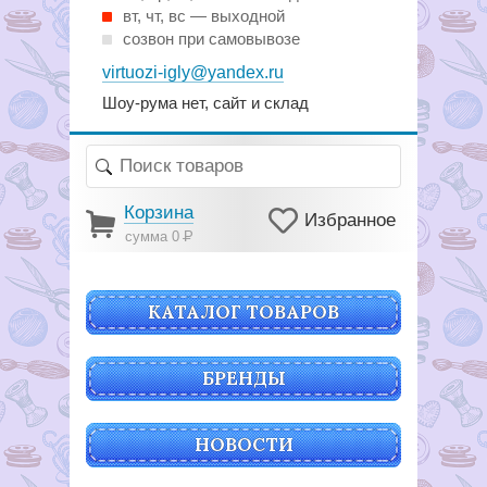
вт, чт, вс — выходной
созвон при самовывозе
virtuozi-igly@yandex.ru
Шоу-рума нет, сайт и склад
Корзина
Избранное
сумма 0
Р
КАТАЛОГ ТОВАРОВ
БРЕНДЫ
НОВОСТИ