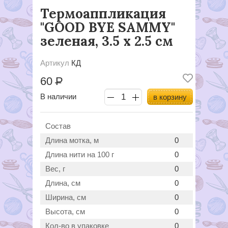
Термоаппликация
"GOOD BYE SAMMY"
зеленая, 3.5 х 2.5 cм
Артикул
КД
60
Р
В наличии
в корзину
Состав
Длина мотка, м
0
Длина нити на 100 г
0
Вес, г
0
Длина, см
0
Ширина, см
0
Высота, см
0
Кол-во в упаковке
0