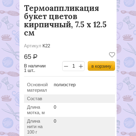
Термоаппликация
букет цветов
кирпичный, 7.5 х 12.5
см
Артикул
К22
65
Р
В наличии
в корзину
1 шт..
Основной
полиэстер
материал
Состав
Длина
0
мотка, м
Длина
0
нити на
100 г