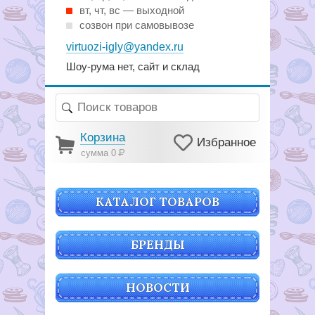
вт, чт, вс — выходной
созвон при самовывозе
virtuozi-igly@yandex.ru
Шоу-рума нет, сайт и склад
Корзина
Избранное
сумма 0
Р
КАТАЛОГ ТОВАРОВ
БРЕНДЫ
НОВОСТИ