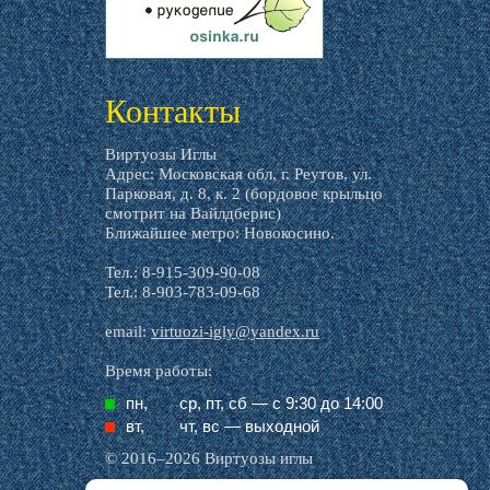
livemaster.ru
Контакты
Виртуозы Иглы
Адрес: Московская обл, г. Реутов, ул.
Парковая, д. 8, к. 2 (бордовое крыльцо
смотрит на Вайлдберис)
Ближайшее метро: Новокосино.
Тел.: 8-915-309-90-08
Тел.: 8-903-783-09-68
email:
virtuozi-igly@yandex.ru
Время работы:
пн,
ср, пт, cб — с 9:30 до 14:00
вт,
чт, вс — выходной
© 2016–2026 Виртуозы иглы