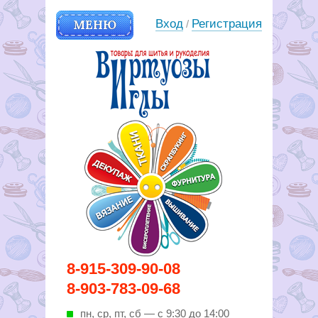
МЕНЮ
Вход
Регистрация
/
Вирутозы иглы. Товары для
8-915-309-90-08
шитья и рукоделья
8-903-783-09-68
пн, ср, пт, cб — с 9:30 до 14:00