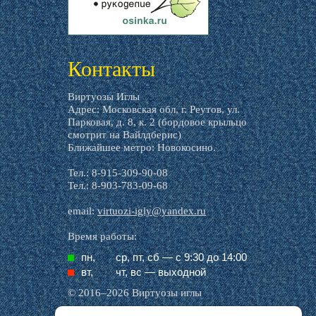
livemaster.ru
Контакты
Виртуозы Иглы
Адрес: Московская обл, г. Реутов, ул.
Парковая, д. 8, к. 2 (бордовое крыльцо
смотрит на Вайлдберис)
Ближайшее метро: Новокосино.
Тел.: 8-915-309-90-08
Тел.: 8-903-783-09-68
email:
virtuozi-igly@yandex.ru
Время работы:
пн,
ср, пт, cб — с 9:30 до 14:00
вт,
чт, вс — выходной
© 2016–2026 Виртуозы иглы