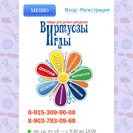
МЕНЮ
Вход
Регистрация
/
Вирутозы иглы. Товары для
8-915-309-90-08
шитья и рукоделья
8-903-783-09-68
пн, ср, пт, cб — с 9:30 до 14:00