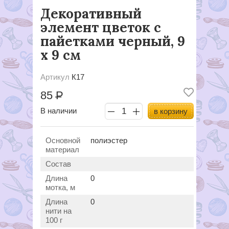
Декоративный
элемент цветок с
пайетками черный, 9
х 9 см
Артикул
К17
85
Р
В наличии
в корзину
Основной
полиэстер
материал
Состав
Длина
0
мотка, м
Длина
0
нити на
100 г