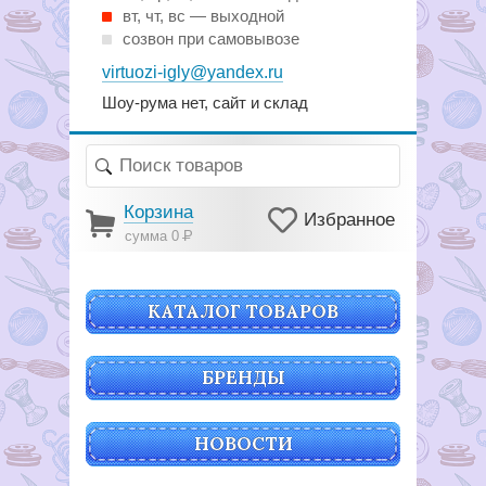
вт, чт, вс — выходной
созвон при самовывозе
virtuozi-igly@yandex.ru
Шоу-рума нет, сайт и склад
Корзина
Избранное
сумма 0
Р
КАТАЛОГ ТОВАРОВ
БРЕНДЫ
НОВОСТИ