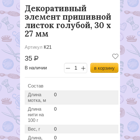
Декоративный
элемент пришивной
листок голубой, 30 х
27 мм
Артикул
К21
35
Р
В наличии
в корзину
Состав
Длина
0
мотка, м
Длина
0
нити на
100 г
Вес, г
0
Длина,
0