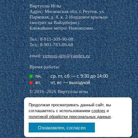
Виртуозы Иглы
Адрес: Московская обл, г. Реутов, ул.
Парковая, д. 8, к. 2 (бордовое крыльцо
смотрит на Вайлдберис)
Ближайшее метро: Новокосино.
Тел.: 8-915-309-90-08
Тел.: 8-903-783-09-68
email:
virtuozi-igly@yandex.ru
Время работы:
пн,
ср, пт, cб — с 9:30 до 14:00
вт,
чт, вс — выходной
© 2016–2026 Виртуозы иглы
Продолжая просматривать данный сайт, вы
Все названия производителей, символика и
соглашаетесь с использованием
cookies
и
описания, присутствующие в наших картинках
и тексте, используются исключительно в целях
политикой обработки персональных данных
.
идентификации.
Ознакомлен, согласен