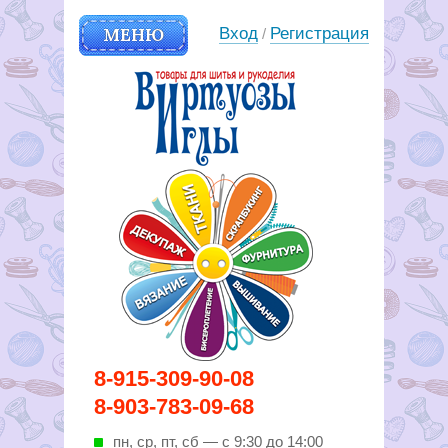
МЕНЮ
Вход
Регистрация
/
Вирутозы иглы. Товары для
8-915-309-90-08
шитья и рукоделья
8-903-783-09-68
пн, ср, пт, cб — с 9:30 до 14:00