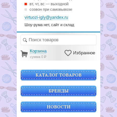
вт, чт, вс — выходной
созвон при самовывозе
virtuozi-igly@yandex.ru
Шоу-рума нет, сайт и склад
Корзина
Избранное
сумма 0
Р
КАТАЛОГ ТОВАРОВ
БРЕНДЫ
НОВОСТИ