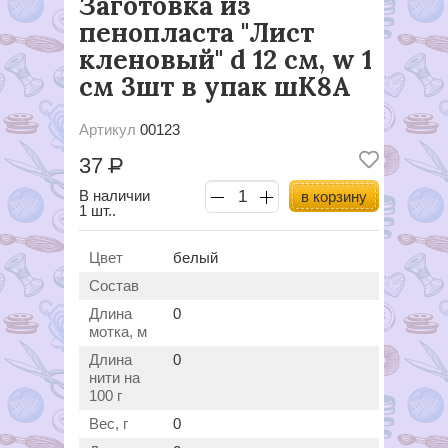
Заготовка из
пенопласта "Лист
кленовый" d 12 см, w 1
см 3шт в упак шК8А
Артикул
00123
37
Р
В наличии
в корзину
1 шт..
Цвет
белый
Состав
Длина
0
мотка, м
Длина
0
нити на
100 г
Вес, г
0