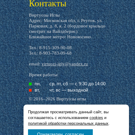
Контакты
Виртуозы Иглы
Адрес: Московская обл, г. Реутов, ул.
Парковая, д. 8, к. 2 (бордовое крыльцо
смотрит на Вайлдберис)
Ближайшее метро: Новокосино.
Тел.: 8-915-309-90-08
Тел.: 8-903-783-09-68
email:
virtuozi-igly@yandex.ru
Время работы:
пн,
ср, пт, cб — с 9:30 до 14:00
вт,
чт, вс — выходной
© 2016–2026 Виртуозы иглы
Продолжая просматривать данный сайт, вы
Все названия производителей, символика и
соглашаетесь с использованием
cookies
и
описания, присутствующие в наших картинках
и тексте, используются исключительно в целях
политикой обработки персональных данных
.
идентификации.
Ознакомлен, согласен