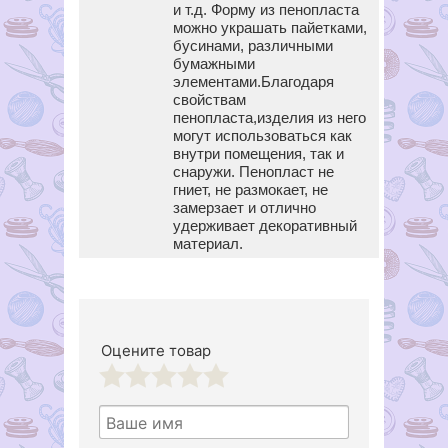
и т.д. Форму из пенопласта
можно украшать пайетками,
бусинами, различными
бумажными
элементами.Благодаря
свойствам
пенопласта,изделия из него
могут использоваться как
внутри помещения, так и
снаружи. Пенопласт не
гниет, не размокает, не
замерзает и отлично
удерживает декоративный
материал.
Оцените товар
1
2
3
4
5