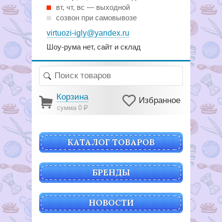
вт, чт, вс — выходной
созвон при самовывозе
virtuozi-igly@yandex.ru
Шоу-рума нет, сайт и склад
Корзина
Избранное
сумма 0
Р
КАТАЛОГ ТОВАРОВ
БРЕНДЫ
НОВОСТИ