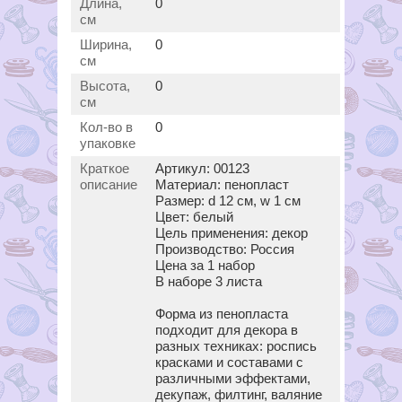
Длина,
0
см
Ширина,
0
см
Высота,
0
см
Кол-во в
0
упаковке
Краткое
Артикул: 00123
описание
Материал: пенопласт
Размер: d 12 см, w 1 см
Цвет: белый
Цель применения: декор
Производство: Россия
Цена за 1 набор
В наборе 3 листа
Форма из пенопласта
подходит для декора в
разных техниках: роспись
красками и составами с
различными эффектами,
декупаж, филтинг, валяние