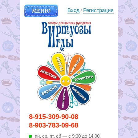
МЕНЮ
Вход
Регистрация
/
Вирутозы иглы. Товары для
8-915-309-90-08
шитья и рукоделья
8-903-783-09-68
пн, ср, пт, cб — с 9:30 до 14:00