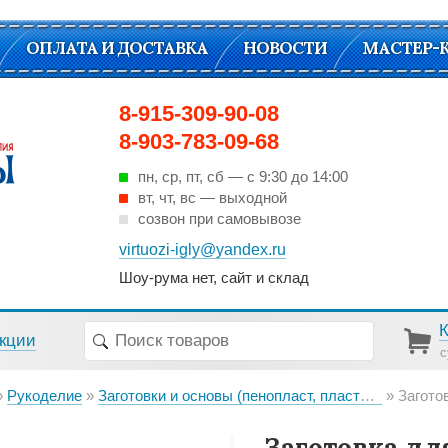
ОПЛАТА И ДОСТАВКА
НОВОСТИ
МАСТЕР-
8-915-309-90-08
8-903-783-09-68
пн, ср, пт, cб — с 9:30 до 14:00
вт, чт, вс — выходной
созвон при самовывозе
virtuozi-igly@yandex.ru
Шоу-рума нет, сайт и склад
кции
с
Рукоделие
Заготовки и основы (пенопласт, пластик, металл, дерево)
Заготовка
Заготовка дл