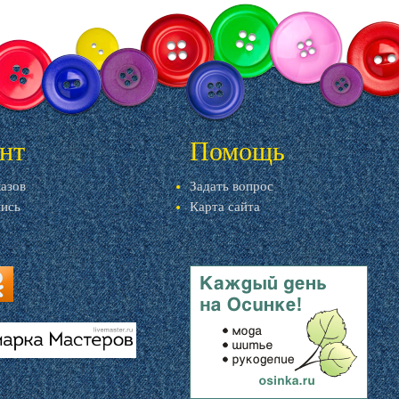
нт
Помощь
казов
Задать вопрос
пись
Карта сайта
ru
u