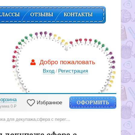
КЛАССЫ
ОТЗЫВЫ
КОНТАКТЫ
Добро пожаловать
Вход
Регистрация
/
Корзина
ОФОРМИТЬ
Избранное
умма 0
Р
 для декупажа,сфера с перегородкой, 80 мм
я декупажа,сфера с