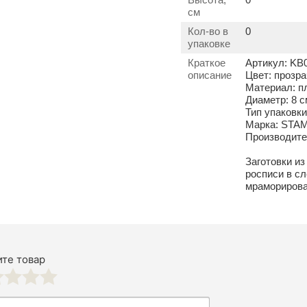
см
Кол-во в
0
упаковке
Краткое
Артикул: K
описание
Цвет: прозр
Материал: п
Диаметр: 8 с
Тип упаковк
Марка: STA
Производит
Заготовки и
росписи в сл
мраморирован
те товар
3
4
5