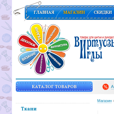
ГЛАВНАЯ
МАГАЗИН
СКИДКИ
Вирутозы иглы. Товары для шитья и рукоделья
КАТАЛОГ ТОВАРОВ
А
Магазин
Ткани