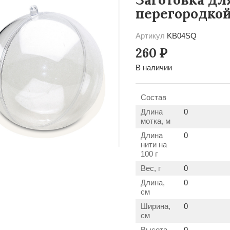
перегородкой
Артикул
KB04SQ
260
Р
В наличии
Состав
Длина
0
мотка, м
Длина
0
нити на
100 г
Вес, г
0
Длина,
0
см
Ширина,
0
см
Высота,
0