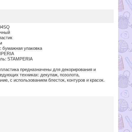
B04SQ
ачный
ластик
м
и: бумажная упаковка
MPERIA
ель: STAMPERIA
з пластика предназначены для декорирования и
едующих техниках: декупаж, позолота,
ие, с использованием блесток, контуров и красок.